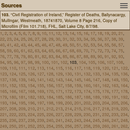
Sources
103.
“Civil Registration of Ireland,” Register of Deaths, Ballynacargy,
Mullingar, Westmeath, 18741870, Volume 8 Page 216, Copy of
Microfilm (Film 101.718), FHL, Salt Lake City, 8/7/98.
1
,
2
,
3
,
4
,
5
,
6
,
7
,
8
,
9
,
10
,
11
,
12
,
13
,
14
,
15
,
16
,
17
,
18
,
19
,
20
,
21
,
22
,
23
,
24
,
25
,
26
,
27
,
28
,
29
,
30
,
31
,
32
,
33
,
34
,
35
,
36
,
37
,
38
,
39
,
40
,
41
,
42
,
43
,
44
,
45
,
46
,
47
,
48
,
49
,
50
,
51
,
52
,
53
,
54
,
55
,
56
,
57
,
58
,
59
,
60
,
61
,
62
,
63
,
64
,
65
,
66
,
67
,
68
,
69
,
70
,
71
,
72
,
73
,
74
,
75
,
76
,
77
,
78
,
79
,
80
,
81
,
82
,
83
,
84
,
85
,
86
,
87
,
88
,
89
,
90
,
91
,
92
,
93
,
94
,
95
,
96
,
97
,
98
,
99
,
100
,
101
,
102
, 103,
104
,
105
,
106
,
107
,
108
,
109
,
110
,
111
,
112
,
113
,
114
,
115
,
116
,
117
,
118
,
119
,
120
,
121
,
122
,
123
,
124
,
125
,
126
,
127
,
128
,
129
,
130
,
131
,
132
,
133
,
134
,
135
,
136
,
137
,
138
,
139
,
140
,
141
,
142
,
143
,
144
,
145
,
146
,
147
,
148
,
149
,
150
,
151
,
152
,
153
,
154
,
155
,
156
,
157
,
158
,
159
,
160
,
161
,
162
,
163
,
164
,
165
,
166
,
167
,
168
,
169
,
170
,
171
,
172
,
173
,
174
,
175
,
176
,
177
,
178
,
179
,
180
,
181
,
182
,
183
,
184
,
185
,
186
,
187
,
188
,
189
,
190
,
191
,
192
,
193
,
194
,
195
,
196
,
197
,
198
,
199
,
200
,
201
,
202
,
203
,
204
,
205
,
206
,
207
,
208
,
209
,
210
,
211
,
212
,
213
,
214
,
215
,
216
,
217
,
218
,
219
,
220
,
221
,
222
,
223
,
224
,
225
,
226
,
227
,
228
,
229
,
230
,
231
,
232
,
233
,
234
,
235
,
236
,
237
,
238
,
239
,
240
,
241
,
242
,
243
,
244
,
245
,
246
,
247
,
248
,
249
,
250
,
251
,
252
,
253
,
254
,
255
,
256
,
257
,
258
,
259
,
260
,
261
,
262
,