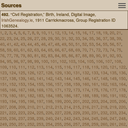
Sources
492.
“Civil Registration,” Birth, Ireland, Digital Image,
IrishGenealogy.ie
, 1911 Carrickmacross, Group Registration ID
1063524.
1
,
2
,
3
,
4
,
5
,
6
,
7
,
8
,
9
,
10
,
11
,
12
,
13
,
14
,
15
,
16
,
17
,
18
,
19
,
20
,
21
,
22
,
23
,
24
,
25
,
26
,
27
,
28
,
29
,
30
,
31
,
32
,
33
,
34
,
35
,
36
,
37
,
38
,
39
,
40
,
41
,
42
,
43
,
44
,
45
,
46
,
47
,
48
,
49
,
50
,
51
,
52
,
53
,
54
,
55
,
56
,
57
,
58
,
59
,
60
,
61
,
62
,
63
,
64
,
65
,
66
,
67
,
68
,
69
,
70
,
71
,
72
,
73
,
74
,
75
,
76
,
77
,
78
,
79
,
80
,
81
,
82
,
83
,
84
,
85
,
86
,
87
,
88
,
89
,
90
,
91
,
92
,
93
,
94
,
95
,
96
,
97
,
98
,
99
,
100
,
101
,
102
,
103
,
104
,
105
,
106
,
107
,
108
,
109
,
110
,
111
,
112
,
113
,
114
,
115
,
116
,
117
,
118
,
119
,
120
,
121
,
122
,
123
,
124
,
125
,
126
,
127
,
128
,
129
,
130
,
131
,
132
,
133
,
134
,
135
,
136
,
137
,
138
,
139
,
140
,
141
,
142
,
143
,
144
,
145
,
146
,
147
,
148
,
149
,
150
,
151
,
152
,
153
,
154
,
155
,
156
,
157
,
158
,
159
,
160
,
161
,
162
,
163
,
164
,
165
,
166
,
167
,
168
,
169
,
170
,
171
,
172
,
173
,
174
,
175
,
176
,
177
,
178
,
179
,
180
,
181
,
182
,
183
,
184
,
185
,
186
,
187
,
188
,
189
,
190
,
191
,
192
,
193
,
194
,
195
,
196
,
197
,
198
,
199
,
200
,
201
,
202
,
203
,
204
,
205
,
206
,
207
,
208
,
209
,
210
,
211
,
212
,
213
,
214
,
215
,
216
,
217
,
218
,
219
,
220
,
221
,
222
,
223
,
224
,
225
,
226
,
227
,
228
,
229
,
230
,
231
,
232
,
233
,
234
,
235
,
236
,
237
,
238
,
239
,
240
,
241
,
242
,
243
,
244
,
245
,
246
,
247
,
248
,
249
,
250
,
251
,
252
,
253
,
254
,
255
,
256
,
257
,
258
,
259
,
260
,
261
,
262
,