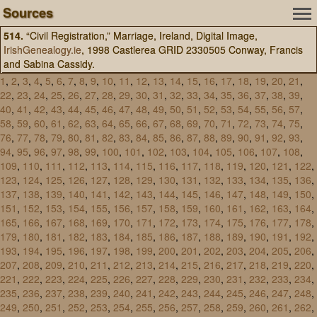
Sources
514.
“Civil Registration,” Marriage, Ireland, Digital Image,
IrishGenealogy.ie
, 1998 Castlerea GRID 2330505 Conway, Francis
and Sabina Cassidy.
1
,
2
,
3
,
4
,
5
,
6
,
7
,
8
,
9
,
10
,
11
,
12
,
13
,
14
,
15
,
16
,
17
,
18
,
19
,
20
,
21
,
22
,
23
,
24
,
25
,
26
,
27
,
28
,
29
,
30
,
31
,
32
,
33
,
34
,
35
,
36
,
37
,
38
,
39
,
40
,
41
,
42
,
43
,
44
,
45
,
46
,
47
,
48
,
49
,
50
,
51
,
52
,
53
,
54
,
55
,
56
,
57
,
58
,
59
,
60
,
61
,
62
,
63
,
64
,
65
,
66
,
67
,
68
,
69
,
70
,
71
,
72
,
73
,
74
,
75
,
76
,
77
,
78
,
79
,
80
,
81
,
82
,
83
,
84
,
85
,
86
,
87
,
88
,
89
,
90
,
91
,
92
,
93
,
94
,
95
,
96
,
97
,
98
,
99
,
100
,
101
,
102
,
103
,
104
,
105
,
106
,
107
,
108
,
109
,
110
,
111
,
112
,
113
,
114
,
115
,
116
,
117
,
118
,
119
,
120
,
121
,
122
,
123
,
124
,
125
,
126
,
127
,
128
,
129
,
130
,
131
,
132
,
133
,
134
,
135
,
136
,
137
,
138
,
139
,
140
,
141
,
142
,
143
,
144
,
145
,
146
,
147
,
148
,
149
,
150
,
151
,
152
,
153
,
154
,
155
,
156
,
157
,
158
,
159
,
160
,
161
,
162
,
163
,
164
,
165
,
166
,
167
,
168
,
169
,
170
,
171
,
172
,
173
,
174
,
175
,
176
,
177
,
178
,
179
,
180
,
181
,
182
,
183
,
184
,
185
,
186
,
187
,
188
,
189
,
190
,
191
,
192
,
193
,
194
,
195
,
196
,
197
,
198
,
199
,
200
,
201
,
202
,
203
,
204
,
205
,
206
,
207
,
208
,
209
,
210
,
211
,
212
,
213
,
214
,
215
,
216
,
217
,
218
,
219
,
220
,
221
,
222
,
223
,
224
,
225
,
226
,
227
,
228
,
229
,
230
,
231
,
232
,
233
,
234
,
235
,
236
,
237
,
238
,
239
,
240
,
241
,
242
,
243
,
244
,
245
,
246
,
247
,
248
,
249
,
250
,
251
,
252
,
253
,
254
,
255
,
256
,
257
,
258
,
259
,
260
,
261
,
262
,