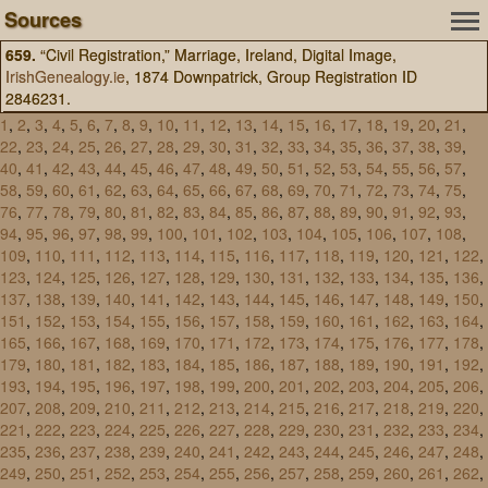
Sources
659.
“Civil Registration,” Marriage, Ireland, Digital Image,
IrishGenealogy.ie
, 1874 Downpatrick, Group Registration ID
2846231.
1
,
2
,
3
,
4
,
5
,
6
,
7
,
8
,
9
,
10
,
11
,
12
,
13
,
14
,
15
,
16
,
17
,
18
,
19
,
20
,
21
,
22
,
23
,
24
,
25
,
26
,
27
,
28
,
29
,
30
,
31
,
32
,
33
,
34
,
35
,
36
,
37
,
38
,
39
,
40
,
41
,
42
,
43
,
44
,
45
,
46
,
47
,
48
,
49
,
50
,
51
,
52
,
53
,
54
,
55
,
56
,
57
,
58
,
59
,
60
,
61
,
62
,
63
,
64
,
65
,
66
,
67
,
68
,
69
,
70
,
71
,
72
,
73
,
74
,
75
,
76
,
77
,
78
,
79
,
80
,
81
,
82
,
83
,
84
,
85
,
86
,
87
,
88
,
89
,
90
,
91
,
92
,
93
,
94
,
95
,
96
,
97
,
98
,
99
,
100
,
101
,
102
,
103
,
104
,
105
,
106
,
107
,
108
,
109
,
110
,
111
,
112
,
113
,
114
,
115
,
116
,
117
,
118
,
119
,
120
,
121
,
122
,
123
,
124
,
125
,
126
,
127
,
128
,
129
,
130
,
131
,
132
,
133
,
134
,
135
,
136
,
137
,
138
,
139
,
140
,
141
,
142
,
143
,
144
,
145
,
146
,
147
,
148
,
149
,
150
,
151
,
152
,
153
,
154
,
155
,
156
,
157
,
158
,
159
,
160
,
161
,
162
,
163
,
164
,
165
,
166
,
167
,
168
,
169
,
170
,
171
,
172
,
173
,
174
,
175
,
176
,
177
,
178
,
179
,
180
,
181
,
182
,
183
,
184
,
185
,
186
,
187
,
188
,
189
,
190
,
191
,
192
,
193
,
194
,
195
,
196
,
197
,
198
,
199
,
200
,
201
,
202
,
203
,
204
,
205
,
206
,
207
,
208
,
209
,
210
,
211
,
212
,
213
,
214
,
215
,
216
,
217
,
218
,
219
,
220
,
221
,
222
,
223
,
224
,
225
,
226
,
227
,
228
,
229
,
230
,
231
,
232
,
233
,
234
,
235
,
236
,
237
,
238
,
239
,
240
,
241
,
242
,
243
,
244
,
245
,
246
,
247
,
248
,
249
,
250
,
251
,
252
,
253
,
254
,
255
,
256
,
257
,
258
,
259
,
260
,
261
,
262
,