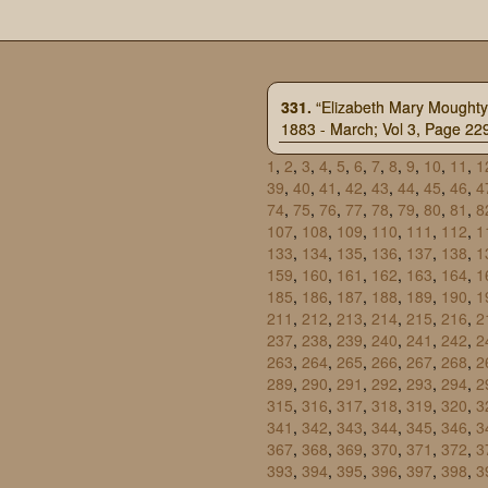
331.
“Elizabeth Mary Moughty,”
1883 - March; Vol 3, Page 229
1
,
2
,
3
,
4
,
5
,
6
,
7
,
8
,
9
,
10
,
11
,
1
39
,
40
,
41
,
42
,
43
,
44
,
45
,
46
,
4
74
,
75
,
76
,
77
,
78
,
79
,
80
,
81
,
8
107
,
108
,
109
,
110
,
111
,
112
,
1
133
,
134
,
135
,
136
,
137
,
138
,
1
159
,
160
,
161
,
162
,
163
,
164
,
1
185
,
186
,
187
,
188
,
189
,
190
,
1
211
,
212
,
213
,
214
,
215
,
216
,
2
237
,
238
,
239
,
240
,
241
,
242
,
2
263
,
264
,
265
,
266
,
267
,
268
,
2
289
,
290
,
291
,
292
,
293
,
294
,
2
315
,
316
,
317
,
318
,
319
,
320
,
3
341
,
342
,
343
,
344
,
345
,
346
,
3
367
,
368
,
369
,
370
,
371
,
372
,
3
393
,
394
,
395
,
396
,
397
,
398
,
3