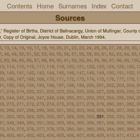
Contents
Home
Surnames
Index
Contact
Sources
 Register of Births, District of Ballnacargy, Union of Mullingar, Count
, Copy of Original, Joyce House, Dublin, March 1994.
2
,
13
,
14
,
15
,
16
,
17
,
18
,
19
,
20
,
21
,
22
,
23
,
24
,
25
,
26
,
27
,
28
,
29
,
30
,
7
,
48
,
49
,
50
,
51
,
52
,
53
,
54
,
55
,
56
,
57
,
58
,
59
,
60
,
61
,
62
,
63
,
64
,
65
,
2
,
83
,
84
,
85
,
86
,
87
,
88
,
89
,
90
,
91
,
92
,
93
,
94
,
95
,
96
,
97
,
98
,
99
,
100
13
,
114
,
115
,
116
,
117
,
118
,
119
,
120
,
121
,
122
,
123
,
124
,
125
,
126
,
1
39
,
140
,
141
,
142
,
143
,
144
,
145
,
146
,
147
,
148
,
149
,
150
,
151
,
152
,
1
65
,
166
,
167
,
168
,
169
,
170
,
171
,
172
,
173
,
174
,
175
,
176
,
177
,
178
,
1
91
,
192
,
193
,
194
,
195
,
196
,
197
,
198
,
199
,
200
,
201
,
202
,
203
,
204
,
2
17
,
218
,
219
,
220
,
221
,
222
,
223
,
224
,
225
,
226
,
227
,
228
,
229
,
230
,
2
43
,
244
,
245
,
246
,
247
,
248
,
249
,
250
,
251
,
252
,
253
,
254
,
255
,
256
,
2
69
,
270
,
271
,
272
,
273
,
274
,
275
,
276
,
277
,
278
,
279
,
280
,
281
,
282
,
2
95
,
296
,
297
,
298
,
299
,
300
,
301
,
302
,
303
,
304
,
305
,
306
,
307
,
308
,
3
21
,
322
,
323
,
324
,
325
,
326
,
327
,
328
,
329
,
330
, 331,
332
,
333
,
334
,
3
47
,
348
,
349
,
350
,
351
,
352
,
353
,
354
,
355
,
356
,
357
,
358
,
359
,
360
,
3
73
,
374
,
375
,
376
,
377
,
378
,
379
,
380
,
381
,
382
,
383
,
384
,
385
,
386
,
3
99
,
400
,
401
,
402
,
403
,
404
,
405
,
406
,
407
,
408
,
409
,
410
,
411
,
412
,
4