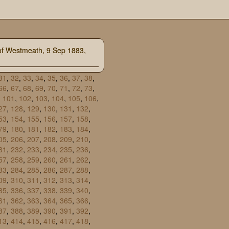
y of Westmeath, 9 Sep 1883,
31
,
32
,
33
,
34
,
35
,
36
,
37
,
38
,
66
,
67
,
68
,
69
,
70
,
71
,
72
,
73
,
,
101
,
102
,
103
,
104
,
105
,
106
,
27
,
128
,
129
,
130
,
131
,
132
,
53
,
154
,
155
,
156
,
157
,
158
,
79
,
180
,
181
,
182
,
183
,
184
,
05
,
206
,
207
,
208
,
209
,
210
,
31
,
232
,
233
,
234
,
235
,
236
,
57
,
258
,
259
,
260
,
261
,
262
,
83
,
284
,
285
,
286
,
287
,
288
,
09
,
310
,
311
,
312
,
313
,
314
,
35
,
336
,
337
,
338
,
339
,
340
,
61
,
362
,
363
,
364
,
365
,
366
,
87
,
388
,
389
,
390
,
391
,
392
,
13
,
414
,
415
,
416
,
417
,
418
,