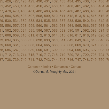
25
,
426
,
427
,
428
,
429
,
430
,
431
,
432
,
433
,
434
,
435
,
436
,
437
,
438
,
4
51
,
452
,
453
,
454
,
455
,
456
,
457
,
458
,
459
,
460
,
461
,
462
,
463
,
464
,
4
77
,
478
,
479
,
480
,
481
,
482
,
483
,
484
,
485
,
486
,
487
,
488
,
489
,
490
,
4
03
,
504
,
505
,
506
,
507
,
508
,
509
,
510
,
511
,
512
,
513
,
514
,
515
,
516
,
5
29
,
530
,
531
,
532
,
533
,
534
,
535
,
536
,
537
,
538
,
539
,
540
,
541
,
542
,
5
55
,
556
,
557
,
558
,
559
,
560
,
561
,
562
,
563
,
564
,
565
,
566
,
567
,
568
,
5
81
,
582
,
583
,
584
,
585
,
586
,
587
,
588
,
589
,
590
,
591
,
592
,
593
,
594
,
5
07
,
608
,
609
,
610
,
611
,
612
,
613
,
614
,
615
,
616
,
617
,
618
,
619
,
620
,
6
33
,
634
,
635
,
636
,
637
,
638
,
639
,
640
,
641
,
642
,
643
,
644
,
645
,
646
,
6
59
,
660
,
661
,
662
,
663
,
664
,
665
,
666
,
667
,
668
,
669
,
670
,
671
,
672
,
6
85
,
686
,
687
,
688
,
689
,
690
,
691
,
692
,
693
,
694
,
695
,
696
,
697
,
698
,
6
11
,
712
,
713
,
714
,
715
,
716
,
717
,
718
,
719
,
720
,
721
,
722
,
723
,
724
,
7
37
,
738
,
739
,
740
,
741
,
742
,
743
,
744
,
745
,
746
,
747
,
748
,
749
,
750
,
7
·
·
·
Contents
Index
Surnames
Contact
©Donna M. Moughty May 2021