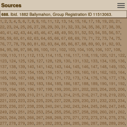
Sources
688.
Ibid. 1882 Ballymahon, Group Registration ID 11513063.
1
,
2
,
3
,
4
,
5
,
6
,
7
,
8
,
9
,
10
,
11
,
12
,
13
,
14
,
15
,
16
,
17
,
18
,
19
,
20
,
21
,
22
,
23
,
24
,
25
,
26
,
27
,
28
,
29
,
30
,
31
,
32
,
33
,
34
,
35
,
36
,
37
,
38
,
39
,
40
,
41
,
42
,
43
,
44
,
45
,
46
,
47
,
48
,
49
,
50
,
51
,
52
,
53
,
54
,
55
,
56
,
57
,
58
,
59
,
60
,
61
,
62
,
63
,
64
,
65
,
66
,
67
,
68
,
69
,
70
,
71
,
72
,
73
,
74
,
75
,
76
,
77
,
78
,
79
,
80
,
81
,
82
,
83
,
84
,
85
,
86
,
87
,
88
,
89
,
90
,
91
,
92
,
93
,
94
,
95
,
96
,
97
,
98
,
99
,
100
,
101
,
102
,
103
,
104
,
105
,
106
,
107
,
108
,
109
,
110
,
111
,
112
,
113
,
114
,
115
,
116
,
117
,
118
,
119
,
120
,
121
,
122
,
123
,
124
,
125
,
126
,
127
,
128
,
129
,
130
,
131
,
132
,
133
,
134
,
135
,
136
,
137
,
138
,
139
,
140
,
141
,
142
,
143
,
144
,
145
,
146
,
147
,
148
,
149
,
150
,
151
,
152
,
153
,
154
,
155
,
156
,
157
,
158
,
159
,
160
,
161
,
162
,
163
,
164
,
165
,
166
,
167
,
168
,
169
,
170
,
171
,
172
,
173
,
174
,
175
,
176
,
177
,
178
,
179
,
180
,
181
,
182
,
183
,
184
,
185
,
186
,
187
,
188
,
189
,
190
,
191
,
192
,
193
,
194
,
195
,
196
,
197
,
198
,
199
,
200
,
201
,
202
,
203
,
204
,
205
,
206
,
207
,
208
,
209
,
210
,
211
,
212
,
213
,
214
,
215
,
216
,
217
,
218
,
219
,
220
,
221
,
222
,
223
,
224
,
225
,
226
,
227
,
228
,
229
,
230
,
231
,
232
,
233
,
234
,
235
,
236
,
237
,
238
,
239
,
240
,
241
,
242
,
243
,
244
,
245
,
246
,
247
,
248
,
249
,
250
,
251
,
252
,
253
,
254
,
255
,
256
,
257
,
258
,
259
,
260
,
261
,
262
,
263
,
264
,
265
,
266
,
267
,
268
,
269
,
270
,
271
,
272
,
273
,
274
,
275
,
276
,
277
,
278
,
279
,
280
,
281
,
282
,
283
,
284
,
285
,
286
,
287
,
288
,
289
,
290
,