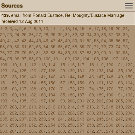
Sources
439.
email from Ronald Eustace, Re: Moughty/Eustace Marriage,
received 12 Aug 2011.
1
,
2
,
3
,
4
,
5
,
6
,
7
,
8
,
9
,
10
,
11
,
12
,
13
,
14
,
15
,
16
,
17
,
18
,
19
,
20
,
21
,
22
,
23
,
24
,
25
,
26
,
27
,
28
,
29
,
30
,
31
,
32
,
33
,
34
,
35
,
36
,
37
,
38
,
39
,
40
,
41
,
42
,
43
,
44
,
45
,
46
,
47
,
48
,
49
,
50
,
51
,
52
,
53
,
54
,
55
,
56
,
57
,
58
,
59
,
60
,
61
,
62
,
63
,
64
,
65
,
66
,
67
,
68
,
69
,
70
,
71
,
72
,
73
,
74
,
75
,
76
,
77
,
78
,
79
,
80
,
81
,
82
,
83
,
84
,
85
,
86
,
87
,
88
,
89
,
90
,
91
,
92
,
93
,
94
,
95
,
96
,
97
,
98
,
99
,
100
,
101
,
102
,
103
,
104
,
105
,
106
,
107
,
108
,
109
,
110
,
111
,
112
,
113
,
114
,
115
,
116
,
117
,
118
,
119
,
120
,
121
,
122
,
123
,
124
,
125
,
126
,
127
,
128
,
129
,
130
,
131
,
132
,
133
,
134
,
135
,
136
,
137
,
138
,
139
,
140
,
141
,
142
,
143
,
144
,
145
,
146
,
147
,
148
,
149
,
150
,
151
,
152
,
153
,
154
,
155
,
156
,
157
,
158
,
159
,
160
,
161
,
162
,
163
,
164
,
165
,
166
,
167
,
168
,
169
,
170
,
171
,
172
,
173
,
174
,
175
,
176
,
177
,
178
,
179
,
180
,
181
,
182
,
183
,
184
,
185
,
186
,
187
,
188
,
189
,
190
,
191
,
192
,
193
,
194
,
195
,
196
,
197
,
198
,
199
,
200
,
201
,
202
,
203
,
204
,
205
,
206
,
207
,
208
,
209
,
210
,
211
,
212
,
213
,
214
,
215
,
216
,
217
,
218
,
219
,
220
,
221
,
222
,
223
,
224
,
225
,
226
,
227
,
228
,
229
,
230
,
231
,
232
,
233
,
234
,
235
,
236
,
237
,
238
,
239
,
240
,
241
,
242
,
243
,
244
,
245
,
246
,
247
,
248
,
249
,
250
,
251
,
252
,
253
,
254
,
255
,
256
,
257
,
258
,
259
,
260
,
261
,
262
,
263
,
264
,
265
,
266
,
267
,
268
,
269
,
270
,
271
,
272
,
273
,
274
,
275
,
276
,