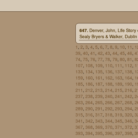
647.
Denver, John, Life Story 
Sealy Bryers & Walker, Dublin
1
,
2
,
3
,
4
,
5
,
6
,
7
,
8
,
9
,
10
,
11
,
1
39
,
40
,
41
,
42
,
43
,
44
,
45
,
46
,
4
74
,
75
,
76
,
77
,
78
,
79
,
80
,
81
,
8
107
,
108
,
109
,
110
,
111
,
112
,
1
133
,
134
,
135
,
136
,
137
,
138
,
1
159
,
160
,
161
,
162
,
163
,
164
,
1
185
,
186
,
187
,
188
,
189
,
190
,
1
211
,
212
,
213
,
214
,
215
,
216
,
2
237
,
238
,
239
,
240
,
241
,
242
,
2
263
,
264
,
265
,
266
,
267
,
268
,
2
289
,
290
,
291
,
292
,
293
,
294
,
2
315
,
316
,
317
,
318
,
319
,
320
,
3
341
,
342
,
343
,
344
,
345
,
346
,
3
367
,
368
,
369
,
370
,
371
,
372
,
3
393
,
394
,
395
,
396
,
397
,
398
,
3