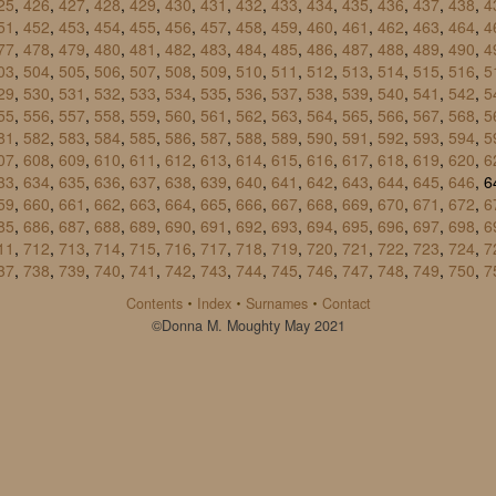
25
,
426
,
427
,
428
,
429
,
430
,
431
,
432
,
433
,
434
,
435
,
436
,
437
,
438
,
4
51
,
452
,
453
,
454
,
455
,
456
,
457
,
458
,
459
,
460
,
461
,
462
,
463
,
464
,
4
77
,
478
,
479
,
480
,
481
,
482
,
483
,
484
,
485
,
486
,
487
,
488
,
489
,
490
,
4
03
,
504
,
505
,
506
,
507
,
508
,
509
,
510
,
511
,
512
,
513
,
514
,
515
,
516
,
5
29
,
530
,
531
,
532
,
533
,
534
,
535
,
536
,
537
,
538
,
539
,
540
,
541
,
542
,
5
55
,
556
,
557
,
558
,
559
,
560
,
561
,
562
,
563
,
564
,
565
,
566
,
567
,
568
,
5
81
,
582
,
583
,
584
,
585
,
586
,
587
,
588
,
589
,
590
,
591
,
592
,
593
,
594
,
5
07
,
608
,
609
,
610
,
611
,
612
,
613
,
614
,
615
,
616
,
617
,
618
,
619
,
620
,
6
33
,
634
,
635
,
636
,
637
,
638
,
639
,
640
,
641
,
642
,
643
,
644
,
645
,
646
, 
59
,
660
,
661
,
662
,
663
,
664
,
665
,
666
,
667
,
668
,
669
,
670
,
671
,
672
,
6
85
,
686
,
687
,
688
,
689
,
690
,
691
,
692
,
693
,
694
,
695
,
696
,
697
,
698
,
6
11
,
712
,
713
,
714
,
715
,
716
,
717
,
718
,
719
,
720
,
721
,
722
,
723
,
724
,
7
37
,
738
,
739
,
740
,
741
,
742
,
743
,
744
,
745
,
746
,
747
,
748
,
749
,
750
,
7
·
·
·
Contents
Index
Surnames
Contact
©Donna M. Moughty May 2021