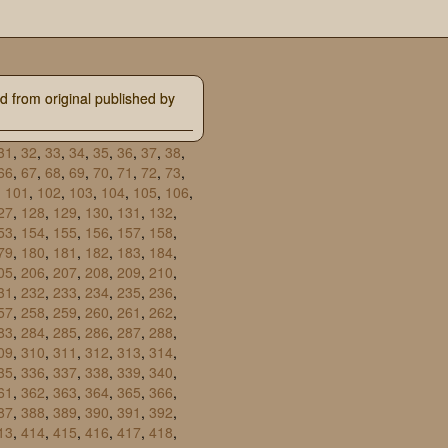
d from original published by
31
,
32
,
33
,
34
,
35
,
36
,
37
,
38
,
66
,
67
,
68
,
69
,
70
,
71
,
72
,
73
,
,
101
,
102
,
103
,
104
,
105
,
106
,
27
,
128
,
129
,
130
,
131
,
132
,
53
,
154
,
155
,
156
,
157
,
158
,
79
,
180
,
181
,
182
,
183
,
184
,
05
,
206
,
207
,
208
,
209
,
210
,
31
,
232
,
233
,
234
,
235
,
236
,
57
,
258
,
259
,
260
,
261
,
262
,
83
,
284
,
285
,
286
,
287
,
288
,
09
,
310
,
311
,
312
,
313
,
314
,
35
,
336
,
337
,
338
,
339
,
340
,
61
,
362
,
363
,
364
,
365
,
366
,
87
,
388
,
389
,
390
,
391
,
392
,
13
,
414
,
415
,
416
,
417
,
418
,