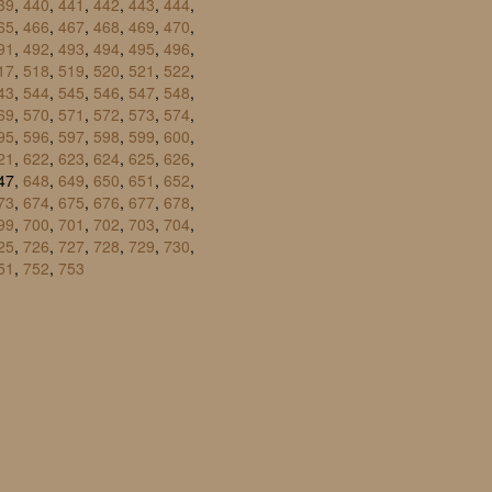
39
,
440
,
441
,
442
,
443
,
444
,
65
,
466
,
467
,
468
,
469
,
470
,
91
,
492
,
493
,
494
,
495
,
496
,
17
,
518
,
519
,
520
,
521
,
522
,
43
,
544
,
545
,
546
,
547
,
548
,
69
,
570
,
571
,
572
,
573
,
574
,
95
,
596
,
597
,
598
,
599
,
600
,
21
,
622
,
623
,
624
,
625
,
626
,
647,
648
,
649
,
650
,
651
,
652
,
73
,
674
,
675
,
676
,
677
,
678
,
99
,
700
,
701
,
702
,
703
,
704
,
25
,
726
,
727
,
728
,
729
,
730
,
51
,
752
,
753