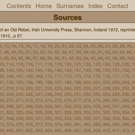
Contents
Home
Surnames
Index
Contact
Sources
of an Old Rebel, Irish University Press, Shannon, Ireland 1972, reprinte
 1910., p 57.
2
,
13
,
14
,
15
,
16
,
17
,
18
,
19
,
20
,
21
,
22
,
23
,
24
,
25
,
26
,
27
,
28
,
29
,
30
,
7
,
48
,
49
,
50
,
51
,
52
,
53
,
54
,
55
,
56
,
57
,
58
,
59
,
60
,
61
,
62
,
63
,
64
,
65
,
2
,
83
,
84
,
85
,
86
,
87
,
88
,
89
,
90
,
91
,
92
,
93
,
94
,
95
,
96
,
97
,
98
,
99
,
100
13
,
114
,
115
,
116
,
117
,
118
,
119
,
120
,
121
,
122
,
123
,
124
,
125
,
126
,
1
39
,
140
,
141
,
142
,
143
,
144
,
145
,
146
,
147
,
148
,
149
,
150
,
151
,
152
,
1
65
,
166
,
167
,
168
,
169
,
170
,
171
,
172
,
173
,
174
,
175
,
176
,
177
,
178
,
1
91
,
192
,
193
,
194
,
195
,
196
,
197
,
198
,
199
,
200
,
201
,
202
,
203
,
204
,
2
17
,
218
,
219
,
220
,
221
,
222
,
223
,
224
,
225
,
226
,
227
,
228
,
229
,
230
,
2
43
,
244
,
245
,
246
,
247
,
248
,
249
,
250
,
251
,
252
,
253
,
254
,
255
,
256
,
2
69
,
270
,
271
,
272
,
273
,
274
,
275
,
276
,
277
,
278
,
279
,
280
,
281
,
282
,
2
95
,
296
,
297
,
298
,
299
,
300
,
301
,
302
,
303
,
304
,
305
,
306
,
307
,
308
,
3
21
,
322
,
323
,
324
,
325
,
326
,
327
,
328
,
329
,
330
,
331
,
332
,
333
,
334
,
3
47
,
348
,
349
,
350
,
351
,
352
,
353
,
354
,
355
,
356
,
357
,
358
,
359
,
360
,
3
73
,
374
,
375
,
376
,
377
,
378
,
379
,
380
,
381
,
382
,
383
,
384
,
385
,
386
,
3
99
,
400
,
401
,
402
,
403
,
404
,
405
,
406
,
407
,
408
,
409
,
410
,
411
,
412
,
4