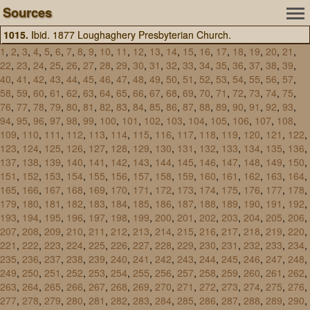
Sources
1015.
Ibid. 1877 Loughaghery Presbyterian Church.
1
,
2
,
3
,
4
,
5
,
6
,
7
,
8
,
9
,
10
,
11
,
12
,
13
,
14
,
15
,
16
,
17
,
18
,
19
,
20
,
21
,
22
,
23
,
24
,
25
,
26
,
27
,
28
,
29
,
30
,
31
,
32
,
33
,
34
,
35
,
36
,
37
,
38
,
39
,
40
,
41
,
42
,
43
,
44
,
45
,
46
,
47
,
48
,
49
,
50
,
51
,
52
,
53
,
54
,
55
,
56
,
57
,
58
,
59
,
60
,
61
,
62
,
63
,
64
,
65
,
66
,
67
,
68
,
69
,
70
,
71
,
72
,
73
,
74
,
75
,
76
,
77
,
78
,
79
,
80
,
81
,
82
,
83
,
84
,
85
,
86
,
87
,
88
,
89
,
90
,
91
,
92
,
93
,
94
,
95
,
96
,
97
,
98
,
99
,
100
,
101
,
102
,
103
,
104
,
105
,
106
,
107
,
108
,
109
,
110
,
111
,
112
,
113
,
114
,
115
,
116
,
117
,
118
,
119
,
120
,
121
,
122
,
123
,
124
,
125
,
126
,
127
,
128
,
129
,
130
,
131
,
132
,
133
,
134
,
135
,
136
,
137
,
138
,
139
,
140
,
141
,
142
,
143
,
144
,
145
,
146
,
147
,
148
,
149
,
150
,
151
,
152
,
153
,
154
,
155
,
156
,
157
,
158
,
159
,
160
,
161
,
162
,
163
,
164
,
165
,
166
,
167
,
168
,
169
,
170
,
171
,
172
,
173
,
174
,
175
,
176
,
177
,
178
,
179
,
180
,
181
,
182
,
183
,
184
,
185
,
186
,
187
,
188
,
189
,
190
,
191
,
192
,
193
,
194
,
195
,
196
,
197
,
198
,
199
,
200
,
201
,
202
,
203
,
204
,
205
,
206
,
207
,
208
,
209
,
210
,
211
,
212
,
213
,
214
,
215
,
216
,
217
,
218
,
219
,
220
,
221
,
222
,
223
,
224
,
225
,
226
,
227
,
228
,
229
,
230
,
231
,
232
,
233
,
234
,
235
,
236
,
237
,
238
,
239
,
240
,
241
,
242
,
243
,
244
,
245
,
246
,
247
,
248
,
249
,
250
,
251
,
252
,
253
,
254
,
255
,
256
,
257
,
258
,
259
,
260
,
261
,
262
,
263
,
264
,
265
,
266
,
267
,
268
,
269
,
270
,
271
,
272
,
273
,
274
,
275
,
276
,
277
,
278
,
279
,
280
,
281
,
282
,
283
,
284
,
285
,
286
,
287
,
288
,
289
,
290
,