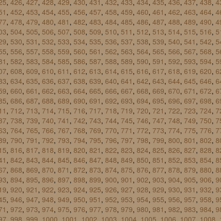
25
,
426
,
427
,
428
,
429
,
430
,
431
,
432
,
433
,
434
,
435
,
436
,
437
,
438
,
4
51
,
452
,
453
,
454
,
455
,
456
,
457
,
458
,
459
,
460
,
461
,
462
,
463
,
464
,
4
77
,
478
,
479
,
480
,
481
,
482
,
483
,
484
,
485
,
486
,
487
,
488
,
489
,
490
,
4
03
,
504
,
505
,
506
,
507
,
508
,
509
,
510
,
511
,
512
,
513
,
514
,
515
,
516
,
5
29
,
530
,
531
,
532
,
533
,
534
,
535
,
536
,
537
,
538
,
539
,
540
,
541
,
542
,
5
55
,
556
,
557
,
558
,
559
,
560
,
561
,
562
,
563
,
564
,
565
,
566
,
567
,
568
,
5
81
,
582
,
583
,
584
,
585
,
586
,
587
,
588
,
589
,
590
,
591
,
592
,
593
,
594
,
5
07
,
608
,
609
,
610
,
611
,
612
,
613
,
614
,
615
,
616
,
617
,
618
,
619
,
620
,
6
33
,
634
,
635
,
636
,
637
,
638
,
639
,
640
,
641
,
642
,
643
,
644
,
645
,
646
,
6
59
,
660
,
661
,
662
,
663
,
664
,
665
,
666
,
667
,
668
,
669
,
670
,
671
,
672
,
6
85
,
686
,
687
,
688
,
689
,
690
,
691
,
692
,
693
,
694
,
695
,
696
,
697
,
698
,
6
11
,
712
,
713
,
714
,
715
,
716
,
717
,
718
,
719
,
720
,
721
,
722
,
723
,
724
,
7
37
,
738
,
739
,
740
,
741
,
742
,
743
,
744
,
745
,
746
,
747
,
748
,
749
,
750
,
7
63
,
764
,
765
,
766
,
767
,
768
,
769
,
770
,
771
,
772
,
773
,
774
,
775
,
776
,
7
89
,
790
,
791
,
792
,
793
,
794
,
795
,
796
,
797
,
798
,
799
,
800
,
801
,
802
,
8
15
,
816
,
817
,
818
,
819
,
820
,
821
,
822
,
823
,
824
,
825
,
826
,
827
,
828
,
8
41
,
842
,
843
,
844
,
845
,
846
,
847
,
848
,
849
,
850
,
851
,
852
,
853
,
854
,
8
67
,
868
,
869
,
870
,
871
,
872
,
873
,
874
,
875
,
876
,
877
,
878
,
879
,
880
,
8
93
,
894
,
895
,
896
,
897
,
898
,
899
,
900
,
901
,
902
,
903
,
904
,
905
,
906
,
9
19
,
920
,
921
,
922
,
923
,
924
,
925
,
926
,
927
,
928
,
929
,
930
,
931
,
932
,
9
45
,
946
,
947
,
948
,
949
,
950
,
951
,
952
,
953
,
954
,
955
,
956
,
957
,
958
,
9
71
,
972
,
973
,
974
,
975
,
976
,
977
,
978
,
979
,
980
,
981
,
982
,
983
,
984
,
9
97
,
998
,
999
,
1000
,
1001
,
1002
,
1003
,
1004
,
1005
,
1006
,
1007
,
1008
,