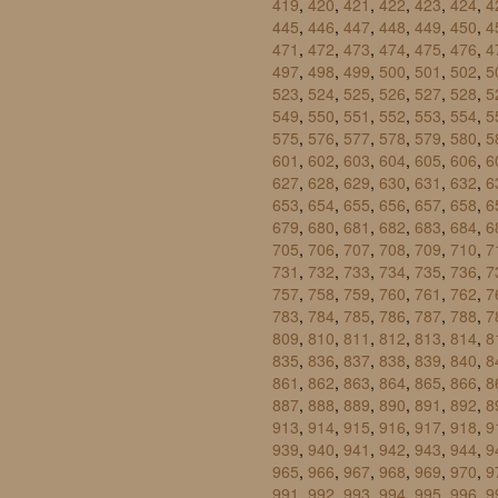
419
,
420
,
421
,
422
,
423
,
424
,
4
445
,
446
,
447
,
448
,
449
,
450
,
4
471
,
472
,
473
,
474
,
475
,
476
,
4
497
,
498
,
499
,
500
,
501
,
502
,
5
523
,
524
,
525
,
526
,
527
,
528
,
5
549
,
550
,
551
,
552
,
553
,
554
,
5
575
,
576
,
577
,
578
,
579
,
580
,
5
601
,
602
,
603
,
604
,
605
,
606
,
6
627
,
628
,
629
,
630
,
631
,
632
,
6
653
,
654
,
655
,
656
,
657
,
658
,
6
679
,
680
,
681
,
682
,
683
,
684
,
6
705
,
706
,
707
,
708
,
709
,
710
,
7
731
,
732
,
733
,
734
,
735
,
736
,
7
757
,
758
,
759
,
760
,
761
,
762
,
7
783
,
784
,
785
,
786
,
787
,
788
,
7
809
,
810
,
811
,
812
,
813
,
814
,
8
835
,
836
,
837
,
838
,
839
,
840
,
8
861
,
862
,
863
,
864
,
865
,
866
,
8
887
,
888
,
889
,
890
,
891
,
892
,
8
913
,
914
,
915
,
916
,
917
,
918
,
9
939
,
940
,
941
,
942
,
943
,
944
,
9
965
,
966
,
967
,
968
,
969
,
970
,
9
991
,
992
,
993
,
994
,
995
,
996
,
9