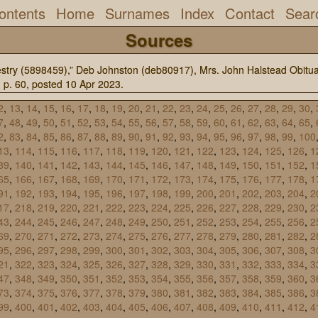
ontents
Home
Surnames
Index
Contact
Sear
Sources
stry (5898459),” Deb Johnston (deb80917), Mrs. John Halstead Obitu
 p. 60, posted 10 Apr 2023.
2
,
13
,
14
,
15
,
16
,
17
,
18
,
19
,
20
,
21
,
22
,
23
,
24
,
25
,
26
,
27
,
28
,
29
,
30
,
7
,
48
,
49
,
50
,
51
,
52
,
53
,
54
,
55
,
56
,
57
,
58
,
59
,
60
,
61
,
62
,
63
,
64
,
65
,
2
,
83
,
84
,
85
,
86
,
87
,
88
,
89
,
90
,
91
,
92
,
93
,
94
,
95
,
96
,
97
,
98
,
99
,
100
13
,
114
,
115
,
116
,
117
,
118
,
119
,
120
,
121
,
122
,
123
,
124
,
125
,
126
,
1
39
,
140
,
141
,
142
,
143
,
144
,
145
,
146
,
147
,
148
,
149
,
150
,
151
,
152
,
1
65
,
166
,
167
,
168
,
169
,
170
,
171
,
172
,
173
,
174
,
175
,
176
,
177
,
178
,
1
91
,
192
,
193
,
194
,
195
,
196
,
197
,
198
,
199
,
200
,
201
,
202
,
203
,
204
,
2
17
,
218
,
219
,
220
,
221
,
222
,
223
,
224
,
225
,
226
,
227
,
228
,
229
,
230
,
2
43
,
244
,
245
,
246
,
247
,
248
,
249
,
250
,
251
,
252
,
253
,
254
,
255
,
256
,
2
69
,
270
,
271
,
272
,
273
,
274
,
275
,
276
,
277
,
278
,
279
,
280
,
281
,
282
,
2
95
,
296
,
297
,
298
,
299
,
300
,
301
,
302
,
303
,
304
,
305
,
306
,
307
,
308
,
3
21
,
322
,
323
,
324
,
325
,
326
,
327
,
328
,
329
,
330
,
331
,
332
,
333
,
334
,
3
47
,
348
,
349
,
350
,
351
,
352
,
353
,
354
,
355
,
356
,
357
,
358
,
359
,
360
,
3
73
,
374
,
375
,
376
,
377
,
378
,
379
,
380
,
381
,
382
,
383
,
384
,
385
,
386
,
3
99
,
400
,
401
,
402
,
403
,
404
,
405
,
406
,
407
,
408
,
409
,
410
,
411
,
412
,
4