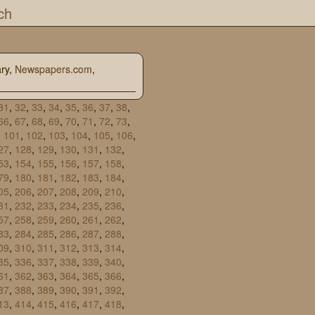
ch
ary,
Newspapers.com
,
31
,
32
,
33
,
34
,
35
,
36
,
37
,
38
,
66
,
67
,
68
,
69
,
70
,
71
,
72
,
73
,
,
101
,
102
,
103
,
104
,
105
,
106
,
27
,
128
,
129
,
130
,
131
,
132
,
53
,
154
,
155
,
156
,
157
,
158
,
79
,
180
,
181
,
182
,
183
,
184
,
05
,
206
,
207
,
208
,
209
,
210
,
31
,
232
,
233
,
234
,
235
,
236
,
57
,
258
,
259
,
260
,
261
,
262
,
83
,
284
,
285
,
286
,
287
,
288
,
09
,
310
,
311
,
312
,
313
,
314
,
35
,
336
,
337
,
338
,
339
,
340
,
61
,
362
,
363
,
364
,
365
,
366
,
87
,
388
,
389
,
390
,
391
,
392
,
13
,
414
,
415
,
416
,
417
,
418
,