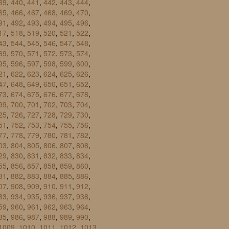
39
,
440
,
441
,
442
,
443
,
444
,
65
,
466
,
467
,
468
,
469
,
470
,
91
,
492
,
493
,
494
,
495
,
496
,
17
,
518
,
519
,
520
,
521
,
522
,
43
,
544
,
545
,
546
,
547
,
548
,
69
,
570
,
571
,
572
,
573
,
574
,
95
,
596
,
597
,
598
,
599
,
600
,
21
,
622
,
623
,
624
,
625
,
626
,
47
,
648
,
649
,
650
,
651
,
652
,
73
,
674
,
675
,
676
,
677
,
678
,
99
,
700
,
701
,
702
,
703
,
704
,
25
,
726
,
727
,
728
,
729
,
730
,
51
,
752
,
753
,
754
,
755
,
756
,
77
,
778
,
779
,
780
,
781
,
782
,
03
,
804
,
805
,
806
,
807
,
808
,
29
,
830
,
831
,
832
,
833
,
834
,
55
,
856
,
857
,
858
,
859
,
860
,
81
,
882
,
883
,
884
,
885
,
886
,
07
,
908
,
909
,
910
,
911
,
912
,
33
,
934
,
935
,
936
,
937
,
938
,
59
,
960
,
961
,
962
,
963
,
964
,
85
,
986
,
987
,
988
,
989
,
990
,
1009
,
1010
,
1011
,
1012
,
1013
,