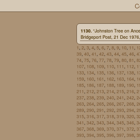
C
1130.
“Johnston Tree on Ance
Bridgeport Post, 21 Dec 1976,
1
,
2
,
3
,
4
,
5
,
6
,
7
,
8
,
9
,
10
,
11
,
1
39
,
40
,
41
,
42
,
43
,
44
,
45
,
46
,
4
74
,
75
,
76
,
77
,
78
,
79
,
80
,
81
,
8
107
,
108
,
109
,
110
,
111
,
112
,
1
133
,
134
,
135
,
136
,
137
,
138
,
1
159
,
160
,
161
,
162
,
163
,
164
,
1
185
,
186
,
187
,
188
,
189
,
190
,
1
211
,
212
,
213
,
214
,
215
,
216
,
2
237
,
238
,
239
,
240
,
241
,
242
,
2
263
,
264
,
265
,
266
,
267
,
268
,
2
289
,
290
,
291
,
292
,
293
,
294
,
2
315
,
316
,
317
,
318
,
319
,
320
,
3
341
,
342
,
343
,
344
,
345
,
346
,
3
367
,
368
,
369
,
370
,
371
,
372
,
3
393
,
394
,
395
,
396
,
397
,
398
,
3