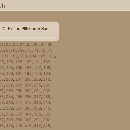
ch
s C. Eicher, Pittsburgh Sun
31
,
32
,
33
,
34
,
35
,
36
,
37
,
38
,
66
,
67
,
68
,
69
,
70
,
71
,
72
,
73
,
,
101
,
102
,
103
,
104
,
105
,
106
,
27
,
128
,
129
,
130
,
131
,
132
,
53
,
154
,
155
,
156
,
157
,
158
,
79
,
180
,
181
,
182
,
183
,
184
,
05
,
206
,
207
,
208
,
209
,
210
,
31
,
232
,
233
,
234
,
235
,
236
,
57
,
258
,
259
,
260
,
261
,
262
,
83
,
284
,
285
,
286
,
287
,
288
,
09
,
310
,
311
,
312
,
313
,
314
,
35
,
336
,
337
,
338
,
339
,
340
,
61
,
362
,
363
,
364
,
365
,
366
,
87
,
388
,
389
,
390
,
391
,
392
,
13
,
414
,
415
,
416
,
417
,
418
,