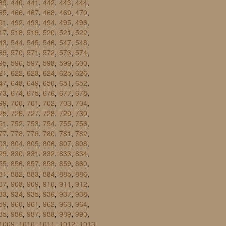
39
,
440
,
441
,
442
,
443
,
444
,
65
,
466
,
467
,
468
,
469
,
470
,
91
,
492
,
493
,
494
,
495
,
496
,
17
,
518
,
519
,
520
,
521
,
522
,
43
,
544
,
545
,
546
,
547
,
548
,
69
,
570
,
571
,
572
,
573
,
574
,
95
,
596
,
597
,
598
,
599
,
600
,
21
,
622
,
623
,
624
,
625
,
626
,
47
,
648
,
649
,
650
,
651
,
652
,
73
,
674
,
675
,
676
,
677
,
678
,
99
,
700
,
701
,
702
,
703
,
704
,
25
,
726
,
727
,
728
,
729
,
730
,
51
,
752
,
753
,
754
,
755
,
756
,
77
,
778
,
779
,
780
,
781
,
782
,
03
,
804
,
805
,
806
,
807
,
808
,
29
,
830
,
831
,
832
,
833
,
834
,
55
,
856
,
857
,
858
,
859
,
860
,
81
,
882
,
883
,
884
,
885
,
886
,
07
,
908
,
909
,
910
,
911
,
912
,
33
,
934
,
935
,
936
,
937
,
938
,
59
,
960
,
961
,
962
,
963
,
964
,
85
,
986
,
987
,
988
,
989
,
990
,
1009
,
1010
,
1011
,
1012
,
1013
,