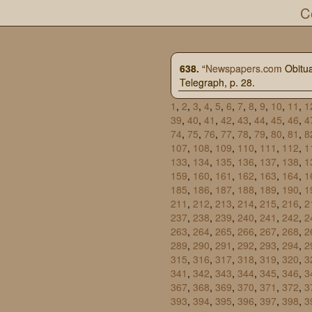
C
638.
“
Newspapers.com
Obitua
Telegraph, p. 28.
1
,
2
,
3
,
4
,
5
,
6
,
7
,
8
,
9
,
10
,
11
,
1
39
,
40
,
41
,
42
,
43
,
44
,
45
,
46
,
4
74
,
75
,
76
,
77
,
78
,
79
,
80
,
81
,
8
107
,
108
,
109
,
110
,
111
,
112
,
1
133
,
134
,
135
,
136
,
137
,
138
,
1
159
,
160
,
161
,
162
,
163
,
164
,
1
185
,
186
,
187
,
188
,
189
,
190
,
1
211
,
212
,
213
,
214
,
215
,
216
,
2
237
,
238
,
239
,
240
,
241
,
242
,
2
263
,
264
,
265
,
266
,
267
,
268
,
2
289
,
290
,
291
,
292
,
293
,
294
,
2
315
,
316
,
317
,
318
,
319
,
320
,
3
341
,
342
,
343
,
344
,
345
,
346
,
3
367
,
368
,
369
,
370
,
371
,
372
,
3
393
,
394
,
395
,
396
,
397
,
398
,
3