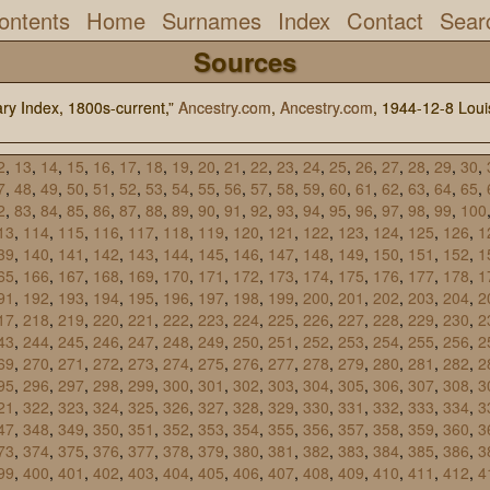
ontents
Home
Surnames
Index
Contact
Sear
Sources
ry Index, 1800s-current,”
Ancestry.com
,
Ancestry.com
, 1944-12-8 Loui
2
,
13
,
14
,
15
,
16
,
17
,
18
,
19
,
20
,
21
,
22
,
23
,
24
,
25
,
26
,
27
,
28
,
29
,
30
,
7
,
48
,
49
,
50
,
51
,
52
,
53
,
54
,
55
,
56
,
57
,
58
,
59
,
60
,
61
,
62
,
63
,
64
,
65
,
2
,
83
,
84
,
85
,
86
,
87
,
88
,
89
,
90
,
91
,
92
,
93
,
94
,
95
,
96
,
97
,
98
,
99
,
100
13
,
114
,
115
,
116
,
117
,
118
,
119
,
120
,
121
,
122
,
123
,
124
,
125
,
126
,
1
39
,
140
,
141
,
142
,
143
,
144
,
145
,
146
,
147
,
148
,
149
,
150
,
151
,
152
,
1
65
,
166
,
167
,
168
,
169
,
170
,
171
,
172
,
173
,
174
,
175
,
176
,
177
,
178
,
1
91
,
192
,
193
,
194
,
195
,
196
,
197
,
198
,
199
,
200
,
201
,
202
,
203
,
204
,
2
17
,
218
,
219
,
220
,
221
,
222
,
223
,
224
,
225
,
226
,
227
,
228
,
229
,
230
,
2
43
,
244
,
245
,
246
,
247
,
248
,
249
,
250
,
251
,
252
,
253
,
254
,
255
,
256
,
2
69
,
270
,
271
,
272
,
273
,
274
,
275
,
276
,
277
,
278
,
279
,
280
,
281
,
282
,
2
95
,
296
,
297
,
298
,
299
,
300
,
301
,
302
,
303
,
304
,
305
,
306
,
307
,
308
,
3
21
,
322
,
323
,
324
,
325
,
326
,
327
,
328
,
329
,
330
,
331
,
332
,
333
,
334
,
3
47
,
348
,
349
,
350
,
351
,
352
,
353
,
354
,
355
,
356
,
357
,
358
,
359
,
360
,
3
73
,
374
,
375
,
376
,
377
,
378
,
379
,
380
,
381
,
382
,
383
,
384
,
385
,
386
,
3
99
,
400
,
401
,
402
,
403
,
404
,
405
,
406
,
407
,
408
,
409
,
410
,
411
,
412
,
4