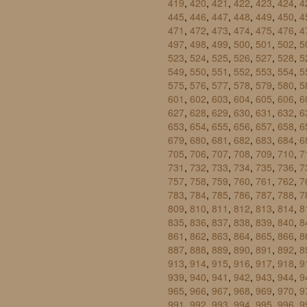
419
,
420
,
421
,
422
,
423
,
424
,
4
445
,
446
,
447
,
448
,
449
,
450
,
4
471
,
472
,
473
,
474
,
475
,
476
,
4
497
,
498
,
499
,
500
,
501
,
502
,
5
523
,
524
,
525
,
526
,
527
,
528
,
5
549
,
550
,
551
,
552
,
553
,
554
,
5
575
,
576
,
577
,
578
,
579
,
580
,
5
601
,
602
,
603
,
604
,
605
,
606
,
6
627
,
628
,
629
,
630
,
631
,
632
,
6
653
,
654
,
655
,
656
,
657
,
658
,
6
679
,
680
,
681
,
682
,
683
,
684
,
6
705
,
706
,
707
,
708
,
709
,
710
,
7
731
,
732
,
733
,
734
,
735
,
736
,
7
757
,
758
,
759
,
760
,
761
,
762
,
7
783
,
784
,
785
,
786
,
787
,
788
,
7
809
,
810
,
811
,
812
,
813
,
814
,
8
835
,
836
,
837
,
838
,
839
,
840
,
8
861
,
862
,
863
,
864
,
865
,
866
,
8
887
,
888
,
889
,
890
,
891
,
892
,
8
913
,
914
,
915
,
916
,
917
,
918
,
9
939
,
940
,
941
,
942
,
943
,
944
,
9
965
,
966
,
967
,
968
,
969
,
970
,
9
991
,
992
,
993
,
994
,
995
,
996
,
9