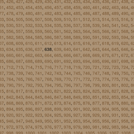
25
,
426
,
427
,
428
,
429
,
430
,
431
,
432
,
433
,
434
,
435
,
436
,
437
,
438
,
4
51
,
452
,
453
,
454
,
455
,
456
,
457
,
458
,
459
,
460
,
461
,
462
,
463
,
464
,
4
77
,
478
,
479
,
480
,
481
,
482
,
483
,
484
,
485
,
486
,
487
,
488
,
489
,
490
,
4
03
,
504
,
505
,
506
,
507
,
508
,
509
,
510
,
511
,
512
,
513
,
514
,
515
,
516
,
5
29
,
530
,
531
,
532
,
533
,
534
,
535
,
536
,
537
,
538
,
539
,
540
,
541
,
542
,
5
55
,
556
,
557
,
558
,
559
,
560
,
561
,
562
,
563
,
564
,
565
,
566
,
567
,
568
,
5
81
,
582
,
583
,
584
,
585
,
586
,
587
,
588
,
589
,
590
,
591
,
592
,
593
,
594
,
5
07
,
608
,
609
,
610
,
611
,
612
,
613
,
614
,
615
,
616
,
617
,
618
,
619
,
620
,
6
33
,
634
,
635
,
636
,
637
, 638,
639
,
640
,
641
,
642
,
643
,
644
,
645
,
646
,
6
59
,
660
,
661
,
662
,
663
,
664
,
665
,
666
,
667
,
668
,
669
,
670
,
671
,
672
,
6
85
,
686
,
687
,
688
,
689
,
690
,
691
,
692
,
693
,
694
,
695
,
696
,
697
,
698
,
6
11
,
712
,
713
,
714
,
715
,
716
,
717
,
718
,
719
,
720
,
721
,
722
,
723
,
724
,
7
37
,
738
,
739
,
740
,
741
,
742
,
743
,
744
,
745
,
746
,
747
,
748
,
749
,
750
,
7
63
,
764
,
765
,
766
,
767
,
768
,
769
,
770
,
771
,
772
,
773
,
774
,
775
,
776
,
7
89
,
790
,
791
,
792
,
793
,
794
,
795
,
796
,
797
,
798
,
799
,
800
,
801
,
802
,
8
15
,
816
,
817
,
818
,
819
,
820
,
821
,
822
,
823
,
824
,
825
,
826
,
827
,
828
,
8
41
,
842
,
843
,
844
,
845
,
846
,
847
,
848
,
849
,
850
,
851
,
852
,
853
,
854
,
8
67
,
868
,
869
,
870
,
871
,
872
,
873
,
874
,
875
,
876
,
877
,
878
,
879
,
880
,
8
93
,
894
,
895
,
896
,
897
,
898
,
899
,
900
,
901
,
902
,
903
,
904
,
905
,
906
,
9
19
,
920
,
921
,
922
,
923
,
924
,
925
,
926
,
927
,
928
,
929
,
930
,
931
,
932
,
9
45
,
946
,
947
,
948
,
949
,
950
,
951
,
952
,
953
,
954
,
955
,
956
,
957
,
958
,
9
71
,
972
,
973
,
974
,
975
,
976
,
977
,
978
,
979
,
980
,
981
,
982
,
983
,
984
,
9
97
,
998
,
999
,
1000
,
1001
,
1002
,
1003
,
1004
,
1005
,
1006
,
1007
,
1008
,