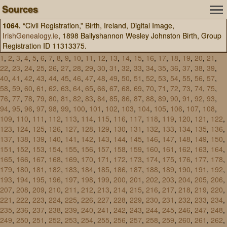
Sources
1064.
“Civil Registration,” Birth, Ireland, Digital Image,
IrishGenealogy.ie
, 1898 Ballyshannon Wesley Johnston Birth, Group
Registration ID 11313375.
1
,
2
,
3
,
4
,
5
,
6
,
7
,
8
,
9
,
10
,
11
,
12
,
13
,
14
,
15
,
16
,
17
,
18
,
19
,
20
,
21
,
22
,
23
,
24
,
25
,
26
,
27
,
28
,
29
,
30
,
31
,
32
,
33
,
34
,
35
,
36
,
37
,
38
,
39
,
40
,
41
,
42
,
43
,
44
,
45
,
46
,
47
,
48
,
49
,
50
,
51
,
52
,
53
,
54
,
55
,
56
,
57
,
58
,
59
,
60
,
61
,
62
,
63
,
64
,
65
,
66
,
67
,
68
,
69
,
70
,
71
,
72
,
73
,
74
,
75
,
76
,
77
,
78
,
79
,
80
,
81
,
82
,
83
,
84
,
85
,
86
,
87
,
88
,
89
,
90
,
91
,
92
,
93
,
94
,
95
,
96
,
97
,
98
,
99
,
100
,
101
,
102
,
103
,
104
,
105
,
106
,
107
,
108
,
109
,
110
,
111
,
112
,
113
,
114
,
115
,
116
,
117
,
118
,
119
,
120
,
121
,
122
,
123
,
124
,
125
,
126
,
127
,
128
,
129
,
130
,
131
,
132
,
133
,
134
,
135
,
136
,
137
,
138
,
139
,
140
,
141
,
142
,
143
,
144
,
145
,
146
,
147
,
148
,
149
,
150
,
151
,
152
,
153
,
154
,
155
,
156
,
157
,
158
,
159
,
160
,
161
,
162
,
163
,
164
,
165
,
166
,
167
,
168
,
169
,
170
,
171
,
172
,
173
,
174
,
175
,
176
,
177
,
178
,
179
,
180
,
181
,
182
,
183
,
184
,
185
,
186
,
187
,
188
,
189
,
190
,
191
,
192
,
193
,
194
,
195
,
196
,
197
,
198
,
199
,
200
,
201
,
202
,
203
,
204
,
205
,
206
,
207
,
208
,
209
,
210
,
211
,
212
,
213
,
214
,
215
,
216
,
217
,
218
,
219
,
220
,
221
,
222
,
223
,
224
,
225
,
226
,
227
,
228
,
229
,
230
,
231
,
232
,
233
,
234
,
235
,
236
,
237
,
238
,
239
,
240
,
241
,
242
,
243
,
244
,
245
,
246
,
247
,
248
,
249
,
250
,
251
,
252
,
253
,
254
,
255
,
256
,
257
,
258
,
259
,
260
,
261
,
262
,