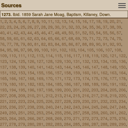
Sources
1273.
Ibid. 1859 Sarah Jane Moag, Baptism, Killaney, Down.
1
,
2
,
3
,
4
,
5
,
6
,
7
,
8
,
9
,
10
,
11
,
12
,
13
,
14
,
15
,
16
,
17
,
18
,
19
,
20
,
21
,
22
,
23
,
24
,
25
,
26
,
27
,
28
,
29
,
30
,
31
,
32
,
33
,
34
,
35
,
36
,
37
,
38
,
39
,
40
,
41
,
42
,
43
,
44
,
45
,
46
,
47
,
48
,
49
,
50
,
51
,
52
,
53
,
54
,
55
,
56
,
57
,
58
,
59
,
60
,
61
,
62
,
63
,
64
,
65
,
66
,
67
,
68
,
69
,
70
,
71
,
72
,
73
,
74
,
75
,
76
,
77
,
78
,
79
,
80
,
81
,
82
,
83
,
84
,
85
,
86
,
87
,
88
,
89
,
90
,
91
,
92
,
93
,
94
,
95
,
96
,
97
,
98
,
99
,
100
,
101
,
102
,
103
,
104
,
105
,
106
,
107
,
108
,
109
,
110
,
111
,
112
,
113
,
114
,
115
,
116
,
117
,
118
,
119
,
120
,
121
,
122
,
123
,
124
,
125
,
126
,
127
,
128
,
129
,
130
,
131
,
132
,
133
,
134
,
135
,
136
,
137
,
138
,
139
,
140
,
141
,
142
,
143
,
144
,
145
,
146
,
147
,
148
,
149
,
150
,
151
,
152
,
153
,
154
,
155
,
156
,
157
,
158
,
159
,
160
,
161
,
162
,
163
,
164
,
165
,
166
,
167
,
168
,
169
,
170
,
171
,
172
,
173
,
174
,
175
,
176
,
177
,
178
,
179
,
180
,
181
,
182
,
183
,
184
,
185
,
186
,
187
,
188
,
189
,
190
,
191
,
192
,
193
,
194
,
195
,
196
,
197
,
198
,
199
,
200
,
201
,
202
,
203
,
204
,
205
,
206
,
207
,
208
,
209
,
210
,
211
,
212
,
213
,
214
,
215
,
216
,
217
,
218
,
219
,
220
,
221
,
222
,
223
,
224
,
225
,
226
,
227
,
228
,
229
,
230
,
231
,
232
,
233
,
234
,
235
,
236
,
237
,
238
,
239
,
240
,
241
,
242
,
243
,
244
,
245
,
246
,
247
,
248
,
249
,
250
,
251
,
252
,
253
,
254
,
255
,
256
,
257
,
258
,
259
,
260
,
261
,
262
,
263
,
264
,
265
,
266
,
267
,
268
,
269
,
270
,
271
,
272
,
273
,
274
,
275
,
276
,
277
,
278
,
279
,
280
,
281
,
282
,
283
,
284
,
285
,
286
,
287
,
288
,
289
,
290
,