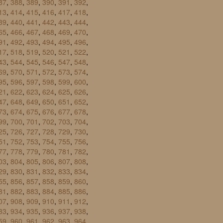
87
,
388
,
389
,
390
,
391
,
392
,
13
,
414
,
415
,
416
,
417
,
418
,
39
,
440
,
441
,
442
,
443
,
444
,
65
,
466
,
467
,
468
,
469
,
470
,
91
,
492
,
493
,
494
,
495
,
496
,
17
,
518
,
519
,
520
,
521
,
522
,
43
,
544
,
545
,
546
,
547
,
548
,
69
,
570
,
571
,
572
,
573
,
574
,
95
,
596
,
597
,
598
,
599
,
600
,
21
,
622
,
623
,
624
,
625
,
626
,
47
,
648
,
649
,
650
,
651
,
652
,
73
,
674
,
675
,
676
,
677
,
678
,
99
,
700
,
701
,
702
,
703
,
704
,
25
,
726
,
727
,
728
,
729
,
730
,
51
,
752
,
753
,
754
,
755
,
756
,
77
,
778
,
779
,
780
,
781
,
782
,
03
,
804
,
805
,
806
,
807
,
808
,
29
,
830
,
831
,
832
,
833
,
834
,
55
,
856
,
857
,
858
,
859
,
860
,
81
,
882
,
883
,
884
,
885
,
886
,
07
,
908
,
909
,
910
,
911
,
912
,
33
,
934
,
935
,
936
,
937
,
938
,
59
,
960
,
961
,
962
,
963
,
964
,