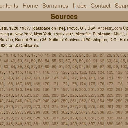
ontents
Home
Surnames
Index
Contact
Sear
Sources
ists, 1820-1957,” [database on-line]. Provo, UT, USA:
Ancestry.com
Ope
riving at New York, New York, 1820-1897. Microfilm Publication M237, 6
Service, Record Group 36. National Archives at Washington, D.C., Hel
924 on SS California.
2
,
13
,
14
,
15
,
16
,
17
,
18
,
19
,
20
,
21
,
22
,
23
,
24
,
25
,
26
,
27
,
28
,
29
,
30
,
7
,
48
,
49
,
50
,
51
,
52
,
53
,
54
,
55
,
56
,
57
,
58
,
59
,
60
,
61
,
62
,
63
,
64
,
65
,
2
,
83
,
84
,
85
,
86
,
87
,
88
,
89
,
90
,
91
,
92
,
93
,
94
,
95
,
96
,
97
,
98
,
99
,
100
13
,
114
,
115
,
116
,
117
,
118
,
119
,
120
,
121
,
122
,
123
,
124
,
125
,
126
,
1
39
,
140
,
141
,
142
,
143
,
144
,
145
,
146
,
147
,
148
,
149
,
150
,
151
,
152
,
1
65
,
166
,
167
,
168
,
169
,
170
,
171
,
172
,
173
,
174
,
175
,
176
,
177
,
178
,
1
91
,
192
,
193
,
194
,
195
,
196
,
197
,
198
,
199
,
200
,
201
,
202
,
203
,
204
,
2
17
,
218
,
219
,
220
,
221
,
222
,
223
,
224
,
225
,
226
,
227
,
228
,
229
,
230
,
2
43
,
244
,
245
,
246
,
247
,
248
,
249
,
250
,
251
,
252
,
253
,
254
,
255
,
256
,
2
69
,
270
,
271
,
272
,
273
,
274
,
275
,
276
,
277
,
278
,
279
,
280
,
281
,
282
,
2
95
,
296
,
297
,
298
,
299
,
300
,
301
,
302
,
303
,
304
,
305
,
306
,
307
,
308
,
3
21
,
322
,
323
,
324
,
325
,
326
,
327
,
328
,
329
,
330
,
331
,
332
,
333
,
334
,
3
47
,
348
,
349
,
350
,
351
,
352
,
353
,
354
,
355
,
356
,
357
,
358
,
359
,
360
,
3