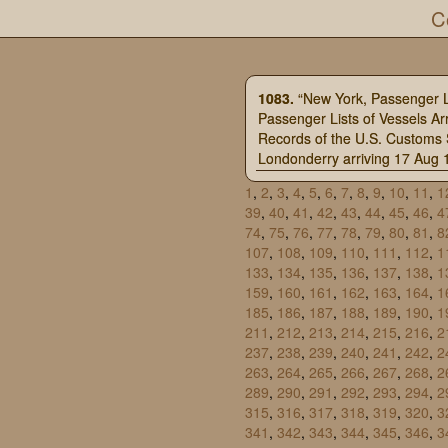
C
1083.
“New York, Passenger L
Passenger Lists of Vessels Ar
Records of the U.S. Customs 
Londonderry arriving 17 Aug 1
1
,
2
,
3
,
4
,
5
,
6
,
7
,
8
,
9
,
10
,
11
,
1
39
,
40
,
41
,
42
,
43
,
44
,
45
,
46
,
4
74
,
75
,
76
,
77
,
78
,
79
,
80
,
81
,
8
107
,
108
,
109
,
110
,
111
,
112
,
1
133
,
134
,
135
,
136
,
137
,
138
,
1
159
,
160
,
161
,
162
,
163
,
164
,
1
185
,
186
,
187
,
188
,
189
,
190
,
1
211
,
212
,
213
,
214
,
215
,
216
,
2
237
,
238
,
239
,
240
,
241
,
242
,
2
263
,
264
,
265
,
266
,
267
,
268
,
2
289
,
290
,
291
,
292
,
293
,
294
,
2
315
,
316
,
317
,
318
,
319
,
320
,
3
341
,
342
,
343
,
344
,
345
,
346
,
3