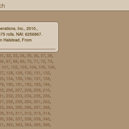
ch
rations, Inc., 2010.,
75 rolls. NAI: 6256867.
en Halstead, From
31
,
32
,
33
,
34
,
35
,
36
,
37
,
38
,
66
,
67
,
68
,
69
,
70
,
71
,
72
,
73
,
,
101
,
102
,
103
,
104
,
105
,
106
,
27
,
128
,
129
,
130
,
131
,
132
,
53
,
154
,
155
,
156
,
157
,
158
,
79
,
180
,
181
,
182
,
183
,
184
,
05
,
206
,
207
,
208
,
209
,
210
,
31
,
232
,
233
,
234
,
235
,
236
,
57
,
258
,
259
,
260
,
261
,
262
,
83
,
284
,
285
,
286
,
287
,
288
,
09
,
310
,
311
,
312
,
313
,
314
,
35
,
336
,
337
,
338
,
339
,
340
,
61
,
362
,
363
,
364
,
365
,
366
,