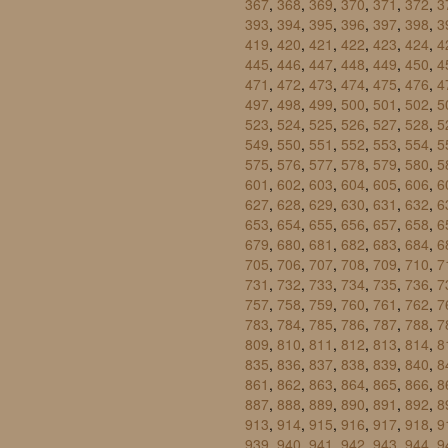
367
,
368
,
369
,
370
,
371
,
372
,
3
393
,
394
,
395
,
396
,
397
,
398
,
3
419
,
420
,
421
,
422
,
423
,
424
,
4
445
,
446
,
447
,
448
,
449
,
450
,
4
471
,
472
,
473
,
474
,
475
,
476
,
4
497
,
498
,
499
,
500
,
501
,
502
,
5
523
,
524
,
525
,
526
,
527
,
528
,
5
549
,
550
,
551
,
552
,
553
,
554
,
5
575
,
576
,
577
,
578
,
579
,
580
,
5
601
,
602
,
603
,
604
,
605
,
606
,
6
627
,
628
,
629
,
630
,
631
,
632
,
6
653
,
654
,
655
,
656
,
657
,
658
,
6
679
,
680
,
681
,
682
,
683
,
684
,
6
705
,
706
,
707
,
708
,
709
,
710
,
7
731
,
732
,
733
,
734
,
735
,
736
,
7
757
,
758
,
759
,
760
,
761
,
762
,
7
783
,
784
,
785
,
786
,
787
,
788
,
7
809
,
810
,
811
,
812
,
813
,
814
,
8
835
,
836
,
837
,
838
,
839
,
840
,
8
861
,
862
,
863
,
864
,
865
,
866
,
8
887
,
888
,
889
,
890
,
891
,
892
,
8
913
,
914
,
915
,
916
,
917
,
918
,
9
939
,
940
,
941
,
942
,
943
,
944
,
9