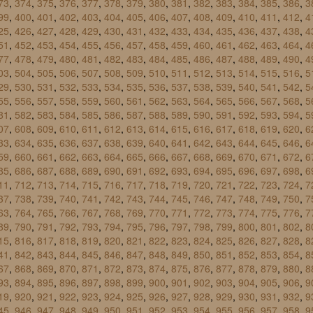
73
,
374
,
375
,
376
,
377
,
378
,
379
,
380
,
381
,
382
,
383
,
384
,
385
,
386
,
3
99
,
400
,
401
,
402
,
403
,
404
,
405
,
406
,
407
,
408
,
409
,
410
,
411
,
412
,
4
25
,
426
,
427
,
428
,
429
,
430
,
431
,
432
,
433
,
434
,
435
,
436
,
437
,
438
,
4
51
,
452
,
453
,
454
,
455
,
456
,
457
,
458
,
459
,
460
,
461
,
462
,
463
,
464
,
4
77
,
478
,
479
,
480
,
481
,
482
,
483
,
484
,
485
,
486
,
487
,
488
,
489
,
490
,
4
03
,
504
,
505
,
506
,
507
,
508
,
509
,
510
,
511
,
512
,
513
,
514
,
515
,
516
,
5
29
,
530
,
531
,
532
,
533
,
534
,
535
,
536
,
537
,
538
,
539
,
540
,
541
,
542
,
5
55
,
556
,
557
,
558
,
559
,
560
,
561
,
562
,
563
,
564
,
565
,
566
,
567
,
568
,
5
81
,
582
,
583
,
584
,
585
,
586
,
587
,
588
,
589
,
590
,
591
,
592
,
593
,
594
,
5
07
,
608
,
609
,
610
,
611
,
612
,
613
,
614
,
615
,
616
,
617
,
618
,
619
,
620
,
6
33
,
634
,
635
,
636
,
637
,
638
,
639
,
640
,
641
,
642
,
643
,
644
,
645
,
646
,
6
59
,
660
,
661
,
662
,
663
,
664
,
665
,
666
,
667
,
668
,
669
,
670
,
671
,
672
,
6
85
,
686
,
687
,
688
,
689
,
690
,
691
,
692
,
693
,
694
,
695
,
696
,
697
,
698
,
6
11
,
712
,
713
,
714
,
715
,
716
,
717
,
718
,
719
,
720
,
721
,
722
,
723
,
724
,
7
37
,
738
,
739
,
740
,
741
,
742
,
743
,
744
,
745
,
746
,
747
,
748
,
749
,
750
,
7
63
,
764
,
765
,
766
,
767
,
768
,
769
,
770
,
771
,
772
,
773
,
774
,
775
,
776
,
7
89
,
790
,
791
,
792
,
793
,
794
,
795
,
796
,
797
,
798
,
799
,
800
,
801
,
802
,
8
15
,
816
,
817
,
818
,
819
,
820
,
821
,
822
,
823
,
824
,
825
,
826
,
827
,
828
,
8
41
,
842
,
843
,
844
,
845
,
846
,
847
,
848
,
849
,
850
,
851
,
852
,
853
,
854
,
8
67
,
868
,
869
,
870
,
871
,
872
,
873
,
874
,
875
,
876
,
877
,
878
,
879
,
880
,
8
93
,
894
,
895
,
896
,
897
,
898
,
899
,
900
,
901
,
902
,
903
,
904
,
905
,
906
,
9
19
,
920
,
921
,
922
,
923
,
924
,
925
,
926
,
927
,
928
,
929
,
930
,
931
,
932
,
9
45
,
946
,
947
,
948
,
949
,
950
,
951
,
952
,
953
,
954
,
955
,
956
,
957
,
958
,
9