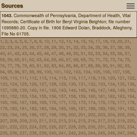
Sources
1043.
Commonwealth of Pennsylvania, Department of Health, Vital
Records; Certificate of Birth for Beryl Virginia Beighton; file number
1095880-20. Copy in file. 1906 Edward Dolan, Braddock, Allegheny,
File No 61705.
1
,
2
,
3
,
4
,
5
,
6
,
7
,
8
,
9
,
10
,
11
,
12
,
13
,
14
,
15
,
16
,
17
,
18
,
19
,
20
,
21
,
22
,
23
,
24
,
25
,
26
,
27
,
28
,
29
,
30
,
31
,
32
,
33
,
34
,
35
,
36
,
37
,
38
,
39
,
40
,
41
,
42
,
43
,
44
,
45
,
46
,
47
,
48
,
49
,
50
,
51
,
52
,
53
,
54
,
55
,
56
,
57
,
58
,
59
,
60
,
61
,
62
,
63
,
64
,
65
,
66
,
67
,
68
,
69
,
70
,
71
,
72
,
73
,
74
,
75
,
76
,
77
,
78
,
79
,
80
,
81
,
82
,
83
,
84
,
85
,
86
,
87
,
88
,
89
,
90
,
91
,
92
,
93
,
94
,
95
,
96
,
97
,
98
,
99
,
100
,
101
,
102
,
103
,
104
,
105
,
106
,
107
,
108
,
109
,
110
,
111
,
112
,
113
,
114
,
115
,
116
,
117
,
118
,
119
,
120
,
121
,
122
,
123
,
124
,
125
,
126
,
127
,
128
,
129
,
130
,
131
,
132
,
133
,
134
,
135
,
136
,
137
,
138
,
139
,
140
,
141
,
142
,
143
,
144
,
145
,
146
,
147
,
148
,
149
,
150
,
151
,
152
,
153
,
154
,
155
,
156
,
157
,
158
,
159
,
160
,
161
,
162
,
163
,
164
,
165
,
166
,
167
,
168
,
169
,
170
,
171
,
172
,
173
,
174
,
175
,
176
,
177
,
178
,
179
,
180
,
181
,
182
,
183
,
184
,
185
,
186
,
187
,
188
,
189
,
190
,
191
,
192
,
193
,
194
,
195
,
196
,
197
,
198
,
199
,
200
,
201
,
202
,
203
,
204
,
205
,
206
,
207
,
208
,
209
,
210
,
211
,
212
,
213
,
214
,
215
,
216
,
217
,
218
,
219
,
220
,
221
,
222
,
223
,
224
,
225
,
226
,
227
,
228
,
229
,
230
,
231
,
232
,
233
,
234
,
235
,
236
,
237
,
238
,
239
,
240
,
241
,
242
,
243
,
244
,
245
,
246
,
247
,
248
,