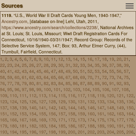
Sources
1119.
“U.S., World War II Draft Cards Young Men, 1940-1947,”
Ancestry.com
, [database on-line] Lehi, Utah, 2011,
https://www.ancestry.com/search/collections/2238/
, National Archives
at St. Louis; St. Louis, Missouri; Wwii Draft Registration Cards For
Connecticut, 10/16/1940-03/31/1947; Record Group: Records of the
Selective Service System, 147; Box: 93, Arthur Elmer Curry, (44),
Trumbull, Fairfield, Connecticut.
1
,
2
,
3
,
4
,
5
,
6
,
7
,
8
,
9
,
10
,
11
,
12
,
13
,
14
,
15
,
16
,
17
,
18
,
19
,
20
,
21
,
22
,
23
,
24
,
25
,
26
,
27
,
28
,
29
,
30
,
31
,
32
,
33
,
34
,
35
,
36
,
37
,
38
,
39
,
40
,
41
,
42
,
43
,
44
,
45
,
46
,
47
,
48
,
49
,
50
,
51
,
52
,
53
,
54
,
55
,
56
,
57
,
58
,
59
,
60
,
61
,
62
,
63
,
64
,
65
,
66
,
67
,
68
,
69
,
70
,
71
,
72
,
73
,
74
,
75
,
76
,
77
,
78
,
79
,
80
,
81
,
82
,
83
,
84
,
85
,
86
,
87
,
88
,
89
,
90
,
91
,
92
,
93
,
94
,
95
,
96
,
97
,
98
,
99
,
100
,
101
,
102
,
103
,
104
,
105
,
106
,
107
,
108
,
109
,
110
,
111
,
112
,
113
,
114
,
115
,
116
,
117
,
118
,
119
,
120
,
121
,
122
,
123
,
124
,
125
,
126
,
127
,
128
,
129
,
130
,
131
,
132
,
133
,
134
,
135
,
136
,
137
,
138
,
139
,
140
,
141
,
142
,
143
,
144
,
145
,
146
,
147
,
148
,
149
,
150
,
151
,
152
,
153
,
154
,
155
,
156
,
157
,
158
,
159
,
160
,
161
,
162
,
163
,
164
,
165
,
166
,
167
,
168
,
169
,
170
,
171
,
172
,
173
,
174
,
175
,
176
,
177
,
178
,
179
,
180
,
181
,
182
,
183
,
184
,
185
,
186
,
187
,
188
,
189
,
190
,
191
,
192
,
193
,
194
,
195
,
196
,
197
,
198
,
199
,
200
,
201
,
202
,
203
,
204
,
205
,
206
,