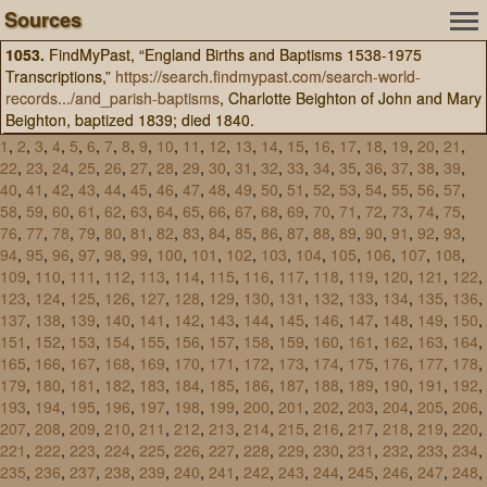
Sources
1053.
FindMyPast, “England Births and Baptisms 1538-1975
Transcriptions,”
https://search.findmypast.com/search-world-
records.../and_parish-baptisms
, Charlotte Beighton of John and Mary
Beighton, baptized 1839; died 1840.
1
,
2
,
3
,
4
,
5
,
6
,
7
,
8
,
9
,
10
,
11
,
12
,
13
,
14
,
15
,
16
,
17
,
18
,
19
,
20
,
21
,
22
,
23
,
24
,
25
,
26
,
27
,
28
,
29
,
30
,
31
,
32
,
33
,
34
,
35
,
36
,
37
,
38
,
39
,
40
,
41
,
42
,
43
,
44
,
45
,
46
,
47
,
48
,
49
,
50
,
51
,
52
,
53
,
54
,
55
,
56
,
57
,
58
,
59
,
60
,
61
,
62
,
63
,
64
,
65
,
66
,
67
,
68
,
69
,
70
,
71
,
72
,
73
,
74
,
75
,
76
,
77
,
78
,
79
,
80
,
81
,
82
,
83
,
84
,
85
,
86
,
87
,
88
,
89
,
90
,
91
,
92
,
93
,
94
,
95
,
96
,
97
,
98
,
99
,
100
,
101
,
102
,
103
,
104
,
105
,
106
,
107
,
108
,
109
,
110
,
111
,
112
,
113
,
114
,
115
,
116
,
117
,
118
,
119
,
120
,
121
,
122
,
123
,
124
,
125
,
126
,
127
,
128
,
129
,
130
,
131
,
132
,
133
,
134
,
135
,
136
,
137
,
138
,
139
,
140
,
141
,
142
,
143
,
144
,
145
,
146
,
147
,
148
,
149
,
150
,
151
,
152
,
153
,
154
,
155
,
156
,
157
,
158
,
159
,
160
,
161
,
162
,
163
,
164
,
165
,
166
,
167
,
168
,
169
,
170
,
171
,
172
,
173
,
174
,
175
,
176
,
177
,
178
,
179
,
180
,
181
,
182
,
183
,
184
,
185
,
186
,
187
,
188
,
189
,
190
,
191
,
192
,
193
,
194
,
195
,
196
,
197
,
198
,
199
,
200
,
201
,
202
,
203
,
204
,
205
,
206
,
207
,
208
,
209
,
210
,
211
,
212
,
213
,
214
,
215
,
216
,
217
,
218
,
219
,
220
,
221
,
222
,
223
,
224
,
225
,
226
,
227
,
228
,
229
,
230
,
231
,
232
,
233
,
234
,
235
,
236
,
237
,
238
,
239
,
240
,
241
,
242
,
243
,
244
,
245
,
246
,
247
,
248
,