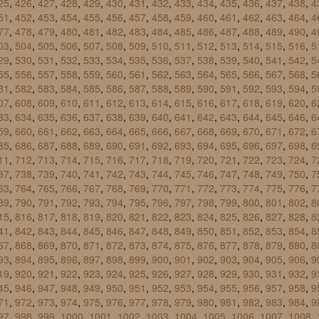
25
,
426
,
427
,
428
,
429
,
430
,
431
,
432
,
433
,
434
,
435
,
436
,
437
,
438
,
4
51
,
452
,
453
,
454
,
455
,
456
,
457
,
458
,
459
,
460
,
461
,
462
,
463
,
464
,
4
77
,
478
,
479
,
480
,
481
,
482
,
483
,
484
,
485
,
486
,
487
,
488
,
489
,
490
,
4
03
,
504
,
505
,
506
,
507
,
508
,
509
,
510
,
511
,
512
,
513
,
514
,
515
,
516
,
5
29
,
530
,
531
,
532
,
533
,
534
,
535
,
536
,
537
,
538
,
539
,
540
,
541
,
542
,
5
55
,
556
,
557
,
558
,
559
,
560
,
561
,
562
,
563
,
564
,
565
,
566
,
567
,
568
,
5
81
,
582
,
583
,
584
,
585
,
586
,
587
,
588
,
589
,
590
,
591
,
592
,
593
,
594
,
5
07
,
608
,
609
,
610
,
611
,
612
,
613
,
614
,
615
,
616
,
617
,
618
,
619
,
620
,
6
33
,
634
,
635
,
636
,
637
,
638
,
639
,
640
,
641
,
642
,
643
,
644
,
645
,
646
,
6
59
,
660
,
661
,
662
,
663
,
664
,
665
,
666
,
667
,
668
,
669
,
670
,
671
,
672
,
6
85
,
686
,
687
,
688
,
689
,
690
,
691
,
692
,
693
,
694
,
695
,
696
,
697
,
698
,
6
11
,
712
,
713
,
714
,
715
,
716
,
717
,
718
,
719
,
720
,
721
,
722
,
723
,
724
,
7
37
,
738
,
739
,
740
,
741
,
742
,
743
,
744
,
745
,
746
,
747
,
748
,
749
,
750
,
7
63
,
764
,
765
,
766
,
767
,
768
,
769
,
770
,
771
,
772
,
773
,
774
,
775
,
776
,
7
89
,
790
,
791
,
792
,
793
,
794
,
795
,
796
,
797
,
798
,
799
,
800
,
801
,
802
,
8
15
,
816
,
817
,
818
,
819
,
820
,
821
,
822
,
823
,
824
,
825
,
826
,
827
,
828
,
8
41
,
842
,
843
,
844
,
845
,
846
,
847
,
848
,
849
,
850
,
851
,
852
,
853
,
854
,
8
67
,
868
,
869
,
870
,
871
,
872
,
873
,
874
,
875
,
876
,
877
,
878
,
879
,
880
,
8
93
,
894
,
895
,
896
,
897
,
898
,
899
,
900
,
901
,
902
,
903
,
904
,
905
,
906
,
9
19
,
920
,
921
,
922
,
923
,
924
,
925
,
926
,
927
,
928
,
929
,
930
,
931
,
932
,
9
45
,
946
,
947
,
948
,
949
,
950
,
951
,
952
,
953
,
954
,
955
,
956
,
957
,
958
,
9
71
,
972
,
973
,
974
,
975
,
976
,
977
,
978
,
979
,
980
,
981
,
982
,
983
,
984
,
9
97
,
998
,
999
,
1000
,
1001
,
1002
,
1003
,
1004
,
1005
,
1006
,
1007
,
1008
,