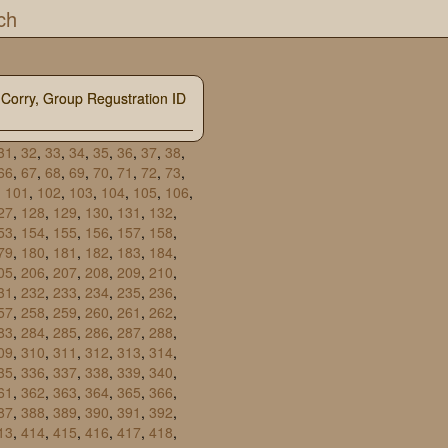
ch
 Corry, Group Regustration ID
31
,
32
,
33
,
34
,
35
,
36
,
37
,
38
,
66
,
67
,
68
,
69
,
70
,
71
,
72
,
73
,
,
101
,
102
,
103
,
104
,
105
,
106
,
27
,
128
,
129
,
130
,
131
,
132
,
53
,
154
,
155
,
156
,
157
,
158
,
79
,
180
,
181
,
182
,
183
,
184
,
05
,
206
,
207
,
208
,
209
,
210
,
31
,
232
,
233
,
234
,
235
,
236
,
57
,
258
,
259
,
260
,
261
,
262
,
83
,
284
,
285
,
286
,
287
,
288
,
09
,
310
,
311
,
312
,
313
,
314
,
35
,
336
,
337
,
338
,
339
,
340
,
61
,
362
,
363
,
364
,
365
,
366
,
87
,
388
,
389
,
390
,
391
,
392
,
13
,
414
,
415
,
416
,
417
,
418
,