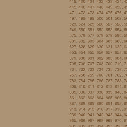
419
,
420
,
421
,
422
,
423
,
424
,
4
445
,
446
,
447
,
448
,
449
,
450
,
4
471
,
472
,
473
,
474
,
475
,
476
,
4
497
,
498
,
499
,
500
,
501
,
502
,
5
523
,
524
,
525
,
526
,
527
,
528
,
5
549
,
550
,
551
,
552
,
553
,
554
,
5
575
,
576
,
577
,
578
,
579
,
580
,
5
601
,
602
,
603
,
604
,
605
,
606
,
6
627
,
628
,
629
,
630
,
631
,
632
,
6
653
,
654
,
655
,
656
,
657
,
658
,
6
679
,
680
,
681
,
682
,
683
,
684
,
6
705
,
706
,
707
,
708
,
709
,
710
,
7
731
,
732
,
733
,
734
,
735
,
736
,
7
757
,
758
,
759
,
760
,
761
,
762
,
7
783
,
784
,
785
,
786
,
787
,
788
,
7
809
,
810
,
811
,
812
,
813
,
814
,
8
835
,
836
,
837
,
838
,
839
,
840
,
8
861
,
862
,
863
,
864
,
865
,
866
,
8
887
,
888
,
889
,
890
,
891
,
892
,
8
913
,
914
,
915
,
916
,
917
,
918
,
9
939
,
940
,
941
,
942
,
943
,
944
,
9
965
,
966
,
967
,
968
,
969
,
970
,
9
991
,
992
,
993
,
994
,
995
,
996
,
9