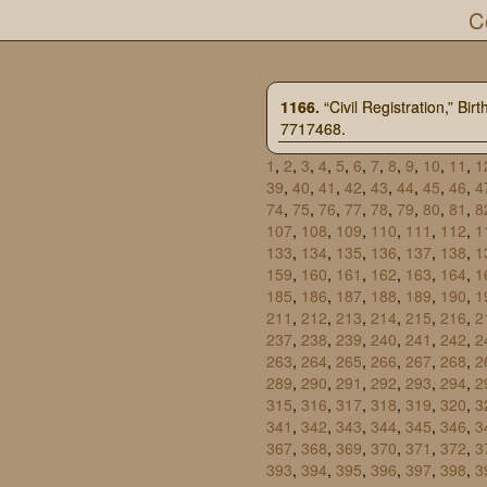
C
1166.
“Civil Registration,” Bir
7717468.
1
,
2
,
3
,
4
,
5
,
6
,
7
,
8
,
9
,
10
,
11
,
1
39
,
40
,
41
,
42
,
43
,
44
,
45
,
46
,
4
74
,
75
,
76
,
77
,
78
,
79
,
80
,
81
,
8
107
,
108
,
109
,
110
,
111
,
112
,
1
133
,
134
,
135
,
136
,
137
,
138
,
1
159
,
160
,
161
,
162
,
163
,
164
,
1
185
,
186
,
187
,
188
,
189
,
190
,
1
211
,
212
,
213
,
214
,
215
,
216
,
2
237
,
238
,
239
,
240
,
241
,
242
,
2
263
,
264
,
265
,
266
,
267
,
268
,
2
289
,
290
,
291
,
292
,
293
,
294
,
2
315
,
316
,
317
,
318
,
319
,
320
,
3
341
,
342
,
343
,
344
,
345
,
346
,
3
367
,
368
,
369
,
370
,
371
,
372
,
3
393
,
394
,
395
,
396
,
397
,
398
,
3