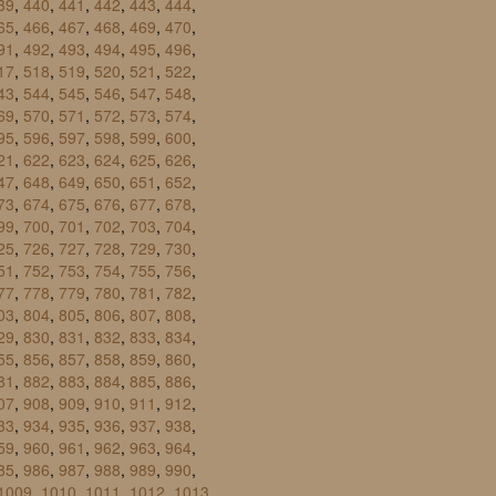
39
,
440
,
441
,
442
,
443
,
444
,
65
,
466
,
467
,
468
,
469
,
470
,
91
,
492
,
493
,
494
,
495
,
496
,
17
,
518
,
519
,
520
,
521
,
522
,
43
,
544
,
545
,
546
,
547
,
548
,
69
,
570
,
571
,
572
,
573
,
574
,
95
,
596
,
597
,
598
,
599
,
600
,
21
,
622
,
623
,
624
,
625
,
626
,
47
,
648
,
649
,
650
,
651
,
652
,
73
,
674
,
675
,
676
,
677
,
678
,
99
,
700
,
701
,
702
,
703
,
704
,
25
,
726
,
727
,
728
,
729
,
730
,
51
,
752
,
753
,
754
,
755
,
756
,
77
,
778
,
779
,
780
,
781
,
782
,
03
,
804
,
805
,
806
,
807
,
808
,
29
,
830
,
831
,
832
,
833
,
834
,
55
,
856
,
857
,
858
,
859
,
860
,
81
,
882
,
883
,
884
,
885
,
886
,
07
,
908
,
909
,
910
,
911
,
912
,
33
,
934
,
935
,
936
,
937
,
938
,
59
,
960
,
961
,
962
,
963
,
964
,
85
,
986
,
987
,
988
,
989
,
990
,
1009
,
1010
,
1011
,
1012
,
1013
,