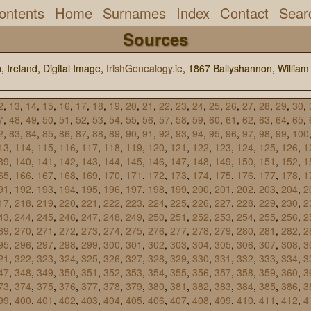
ontents
Home
Surnames
Index
Contact
Sear
Sources
th, Ireland, Digital Image,
IrishGenealogy.ie
, 1867 Ballyshannon, William
2
,
13
,
14
,
15
,
16
,
17
,
18
,
19
,
20
,
21
,
22
,
23
,
24
,
25
,
26
,
27
,
28
,
29
,
30
,
7
,
48
,
49
,
50
,
51
,
52
,
53
,
54
,
55
,
56
,
57
,
58
,
59
,
60
,
61
,
62
,
63
,
64
,
65
,
2
,
83
,
84
,
85
,
86
,
87
,
88
,
89
,
90
,
91
,
92
,
93
,
94
,
95
,
96
,
97
,
98
,
99
,
100
13
,
114
,
115
,
116
,
117
,
118
,
119
,
120
,
121
,
122
,
123
,
124
,
125
,
126
,
1
39
,
140
,
141
,
142
,
143
,
144
,
145
,
146
,
147
,
148
,
149
,
150
,
151
,
152
,
1
65
,
166
,
167
,
168
,
169
,
170
,
171
,
172
,
173
,
174
,
175
,
176
,
177
,
178
,
1
91
,
192
,
193
,
194
,
195
,
196
,
197
,
198
,
199
,
200
,
201
,
202
,
203
,
204
,
2
17
,
218
,
219
,
220
,
221
,
222
,
223
,
224
,
225
,
226
,
227
,
228
,
229
,
230
,
2
43
,
244
,
245
,
246
,
247
,
248
,
249
,
250
,
251
,
252
,
253
,
254
,
255
,
256
,
2
69
,
270
,
271
,
272
,
273
,
274
,
275
,
276
,
277
,
278
,
279
,
280
,
281
,
282
,
2
95
,
296
,
297
,
298
,
299
,
300
,
301
,
302
,
303
,
304
,
305
,
306
,
307
,
308
,
3
21
,
322
,
323
,
324
,
325
,
326
,
327
,
328
,
329
,
330
,
331
,
332
,
333
,
334
,
3
47
,
348
,
349
,
350
,
351
,
352
,
353
,
354
,
355
,
356
,
357
,
358
,
359
,
360
,
3
73
,
374
,
375
,
376
,
377
,
378
,
379
,
380
,
381
,
382
,
383
,
384
,
385
,
386
,
3
99
,
400
,
401
,
402
,
403
,
404
,
405
,
406
,
407
,
408
,
409
,
410
,
411
,
412
,
4