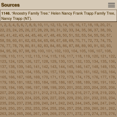
Sources
1146.
“Ancestry Family Tree.” Helen Nancy Frank Trapp Family Tree,
Nancy Trapp (NT).
1
,
2
,
3
,
4
,
5
,
6
,
7
,
8
,
9
,
10
,
11
,
12
,
13
,
14
,
15
,
16
,
17
,
18
,
19
,
20
,
21
,
22
,
23
,
24
,
25
,
26
,
27
,
28
,
29
,
30
,
31
,
32
,
33
,
34
,
35
,
36
,
37
,
38
,
39
,
40
,
41
,
42
,
43
,
44
,
45
,
46
,
47
,
48
,
49
,
50
,
51
,
52
,
53
,
54
,
55
,
56
,
57
,
58
,
59
,
60
,
61
,
62
,
63
,
64
,
65
,
66
,
67
,
68
,
69
,
70
,
71
,
72
,
73
,
74
,
75
,
76
,
77
,
78
,
79
,
80
,
81
,
82
,
83
,
84
,
85
,
86
,
87
,
88
,
89
,
90
,
91
,
92
,
93
,
94
,
95
,
96
,
97
,
98
,
99
,
100
,
101
,
102
,
103
,
104
,
105
,
106
,
107
,
108
,
109
,
110
,
111
,
112
,
113
,
114
,
115
,
116
,
117
,
118
,
119
,
120
,
121
,
122
,
123
,
124
,
125
,
126
,
127
,
128
,
129
,
130
,
131
,
132
,
133
,
134
,
135
,
136
,
137
,
138
,
139
,
140
,
141
,
142
,
143
,
144
,
145
,
146
,
147
,
148
,
149
,
150
,
151
,
152
,
153
,
154
,
155
,
156
,
157
,
158
,
159
,
160
,
161
,
162
,
163
,
164
,
165
,
166
,
167
,
168
,
169
,
170
,
171
,
172
,
173
,
174
,
175
,
176
,
177
,
178
,
179
,
180
,
181
,
182
,
183
,
184
,
185
,
186
,
187
,
188
,
189
,
190
,
191
,
192
,
193
,
194
,
195
,
196
,
197
,
198
,
199
,
200
,
201
,
202
,
203
,
204
,
205
,
206
,
207
,
208
,
209
,
210
,
211
,
212
,
213
,
214
,
215
,
216
,
217
,
218
,
219
,
220
,
221
,
222
,
223
,
224
,
225
,
226
,
227
,
228
,
229
,
230
,
231
,
232
,
233
,
234
,
235
,
236
,
237
,
238
,
239
,
240
,
241
,
242
,
243
,
244
,
245
,
246
,
247
,
248
,
249
,
250
,
251
,
252
,
253
,
254
,
255
,
256
,
257
,
258
,
259
,
260
,
261
,
262
,
263
,
264
,
265
,
266
,
267
,
268
,
269
,
270
,
271
,
272
,
273
,
274
,
275
,
276
,