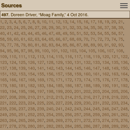
Sources
497.
Doreen Driver, “Moag Family,” 4 Oct 2016.
1
,
2
,
3
,
4
,
5
,
6
,
7
,
8
,
9
,
10
,
11
,
12
,
13
,
14
,
15
,
16
,
17
,
18
,
19
,
20
,
21
,
22
,
23
,
24
,
25
,
26
,
27
,
28
,
29
,
30
,
31
,
32
,
33
,
34
,
35
,
36
,
37
,
38
,
39
,
40
,
41
,
42
,
43
,
44
,
45
,
46
,
47
,
48
,
49
,
50
,
51
,
52
,
53
,
54
,
55
,
56
,
57
,
58
,
59
,
60
,
61
,
62
,
63
,
64
,
65
,
66
,
67
,
68
,
69
,
70
,
71
,
72
,
73
,
74
,
75
,
76
,
77
,
78
,
79
,
80
,
81
,
82
,
83
,
84
,
85
,
86
,
87
,
88
,
89
,
90
,
91
,
92
,
93
,
94
,
95
,
96
,
97
,
98
,
99
,
100
,
101
,
102
,
103
,
104
,
105
,
106
,
107
,
108
,
109
,
110
,
111
,
112
,
113
,
114
,
115
,
116
,
117
,
118
,
119
,
120
,
121
,
122
,
123
,
124
,
125
,
126
,
127
,
128
,
129
,
130
,
131
,
132
,
133
,
134
,
135
,
136
,
137
,
138
,
139
,
140
,
141
,
142
,
143
,
144
,
145
,
146
,
147
,
148
,
149
,
150
,
151
,
152
,
153
,
154
,
155
,
156
,
157
,
158
,
159
,
160
,
161
,
162
,
163
,
164
,
165
,
166
,
167
,
168
,
169
,
170
,
171
,
172
,
173
,
174
,
175
,
176
,
177
,
178
,
179
,
180
,
181
,
182
,
183
,
184
,
185
,
186
,
187
,
188
,
189
,
190
,
191
,
192
,
193
,
194
,
195
,
196
,
197
,
198
,
199
,
200
,
201
,
202
,
203
,
204
,
205
,
206
,
207
,
208
,
209
,
210
,
211
,
212
,
213
,
214
,
215
,
216
,
217
,
218
,
219
,
220
,
221
,
222
,
223
,
224
,
225
,
226
,
227
,
228
,
229
,
230
,
231
,
232
,
233
,
234
,
235
,
236
,
237
,
238
,
239
,
240
,
241
,
242
,
243
,
244
,
245
,
246
,
247
,
248
,
249
,
250
,
251
,
252
,
253
,
254
,
255
,
256
,
257
,
258
,
259
,
260
,
261
,
262
,
263
,
264
,
265
,
266
,
267
,
268
,
269
,
270
,
271
,
272
,
273
,
274
,
275
,
276
,
277
,
278
,
279
,
280
,
281
,
282
,
283
,
284
,
285
,
286
,
287
,
288
,
289
,
290
,